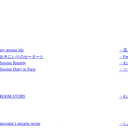
y sewing life
・花
おきにいりのセーターと
・Fee
ewing Remedy
・わ
ewing Diary in Paris
・ソ
ROOM STORY
・わ
iovanni’s miracle recipe
・し