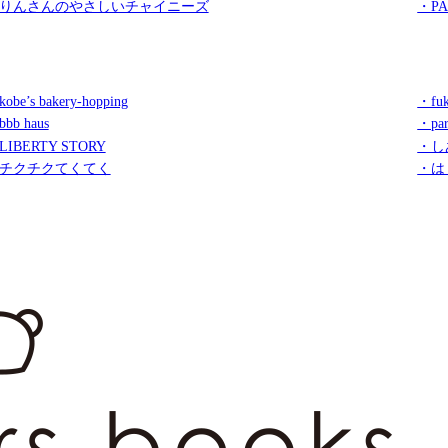
りんさんのやさしいチャイニーズ
・PA
obe’s bakery-hopping
・fuk
bb haus
・par
LIBERTY STORY
・し
チクチクてくてく
・は