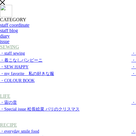
CATEGORY
staff coordinate
staff blog
diary
issue
SEWING
・staff sewing
・m
・着こなしバンビーニ
・
・SEW HAPPY
・S
・my favorite 私の好きな服
・S
・COLOUR BOOK
LIFE
・宙の音
・
・Special issue 松長絵菜 パリのクリスマス
RECIPE
・everyday smile food
・g