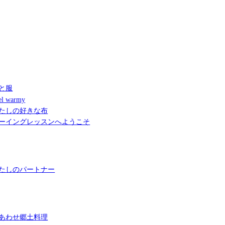
と服
l warmy
たしの好きな布
ーイングレッスンへようこそ
たしのパートナー
あわせ郷土料理