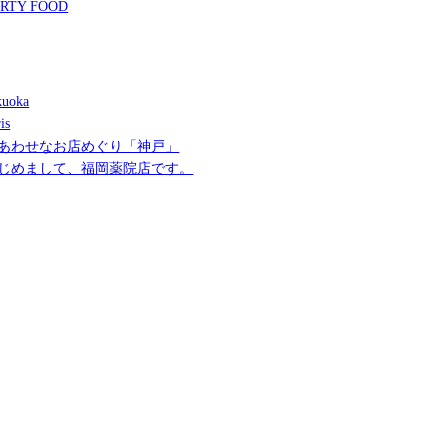
RTY FOOD
uoka
is
あわせなお店めぐり「神戸」
じめまして、福岡薬院店です。