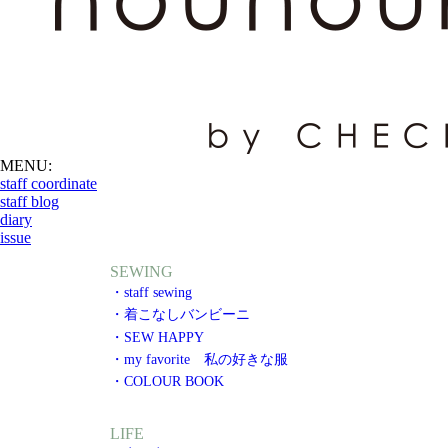
MENU:
staff coordinate
staff blog
diary
issue
SEWING
・staff sewing
・着こなしバンビーニ
・SEW HAPPY
・my favorite 私の好きな服
・COLOUR BOOK
LIFE