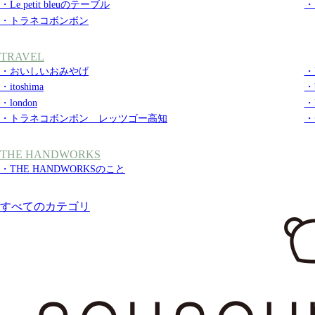
・Le petit bleuのテーブル
・
・トラネコボンボン
TRAVEL
・おいしいおみやげ
・k
・itoshima
・b
・london
・
・トラネコボンボン レッツゴー高知
・
THE HANDWORKS
・THE HANDWORKSのこと
すべてのカテゴリ