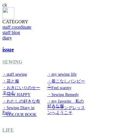
CATEGORY
staff coordinate
staff blog
diary
issue
SEWING
・staff sewing
・my sewing life
・花と服
・着こなしバンビー
ニ
・おきにいりのセー
・Feel warmy
ターと
・SEW HAPPY
・Sewing Remedy
・わたしの好きな布
・my favorite 私の
好きな服
・Sewing Diary in
・ソーイングレッス
Paris
ンへようこそ
・COLOUR BOOK
LIFE