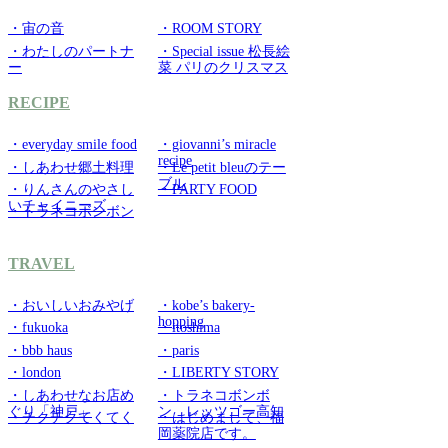
・宙の音
・ROOM STORY
・わたしのパートナ
・Special issue 松長絵
ー
菜 パリのクリスマス
RECIPE
・everyday smile food
・giovanni’s miracle
recipe
・しあわせ郷土料理
・Le petit bleuのテー
ブル
・りんさんのやさし
・PARTY FOOD
いチャイニーズ
・トラネコボンボン
TRAVEL
・おいしいおみやげ
・kobe’s bakery-
hopping
・fukuoka
・itoshima
・bbb haus
・paris
・london
・LIBERTY STORY
・しあわせなお店め
・トラネコボンボ
ぐり「神戸」
ン レッツゴー高知
・チクチクてくてく
・はじめまして、福
岡薬院店です。