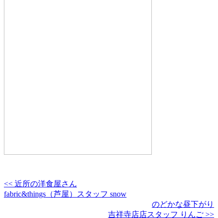
<< 近所の洋食屋さん
fabric&things（芦屋）スタッフ snow
のどかな昼下がり
吉祥寺店店スタッフ りんご >>