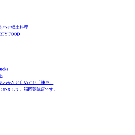
あわせ郷土料理
RTY FOOD
uoka
is
あわせなお店めぐり「神戸」
じめまして、福岡薬院店です。