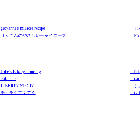
iovanni’s miracle recipe
・し
・りんさんのやさしいチャイニーズ
・PA
kobe’s bakery-hopping
・fuk
bbb haus
・par
LIBERTY STORY
・し
・チクチクてくてく
・は