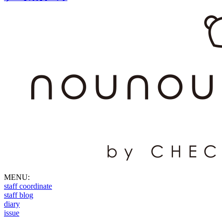
MENU:
staff coordinate
staff blog
diary
issue