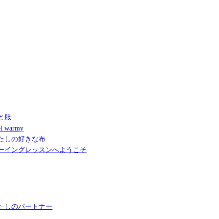
と服
l warmy
たしの好きな布
ーイングレッスンへようこそ
たしのパートナー