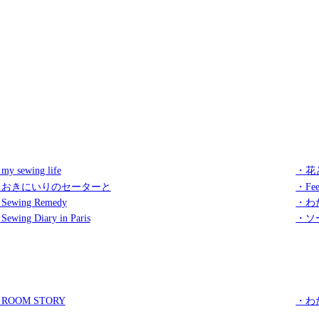
my sewing life
・花
・おきにいりのセーターと
・Fee
Sewing Remedy
・わ
Sewing Diary in Paris
・ソ
ROOM STORY
・わ