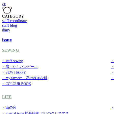
CATEGORY
staff coordinate
staff blog
diary
issue
SEWING
・staff sewing
・
・着こなしバンビーニ
・SEW HAPPY
・
・my favorite 私の好きな服
・
・COLOUR BOOK
LIFE
・宙の音
・
・Special issue 松長絵菜 パリのクリスマス