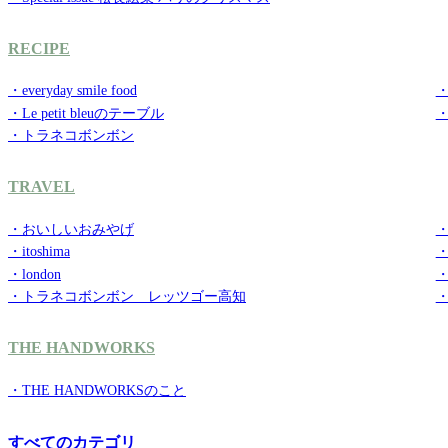
RECIPE
・everyday smile food
・g
・Le petit bleuのテーブル
・トラネコボンボン
TRAVEL
・おいしいおみやげ
・
・itoshima
・
・london
・
・トラネコボンボン レッツゴー高知
THE HANDWORKS
・THE HANDWORKSのこと
すべてのカテゴリ