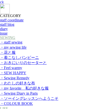
CATEGORY
staff coordinate
staff blog
diary
issue
SEWING
・staff sewing
・my sewing life
・花と服
・着こなしバンビーニ
・おきにいりのセーターと
・Feel warmy
・SEW HAPPY
・Sewing Remedy
・わたしの好きな布
・my favorite 私の好きな服
・Sewing Diary in Paris
・ソーイングレッスンへようこそ
・COLOUR BOOK
LIFE