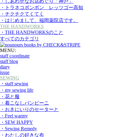
・しあわせなお店めぐり「神戸」
・トラネコボンボン レッツゴー高知
・チクチクてくてく
・はじめまして、福岡薬院店です。
THE HANDWORKS
・THE HANDWORKSのこと
すべてのカテゴリ
MENU:
staff coordinate
staff blog
diary
issue
SEWING
・staff sewing
・my sewing life
・花と服
・着こなしバンビーニ
・おきにいりのセーターと
・Feel warmy
・SEW HAPPY
・Sewing Remedy
・わたしの好きな布