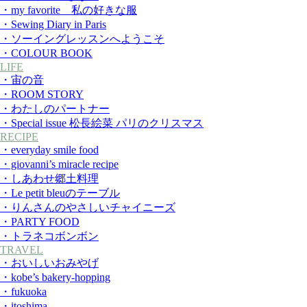
・my favorite 私の好きな服
・Sewing Diary in Paris
・ソーイングレッスンへようこそ
・COLOUR BOOK
LIFE
・宙の音
・ROOM STORY
・わたしのパートナー
・Special issue 松長絵菜 パリのクリスマス
RECIPE
・everyday smile food
・giovanni’s miracle recipe
・しあわせ郷土料理
・Le petit bleuのテーブル
・りんさんのやさしいチャイニーズ
・PARTY FOOD
・トラネコボンボン
TRAVEL
・おいしいおみやげ
・kobe’s bakery-hopping
・fukuoka
・itoshima