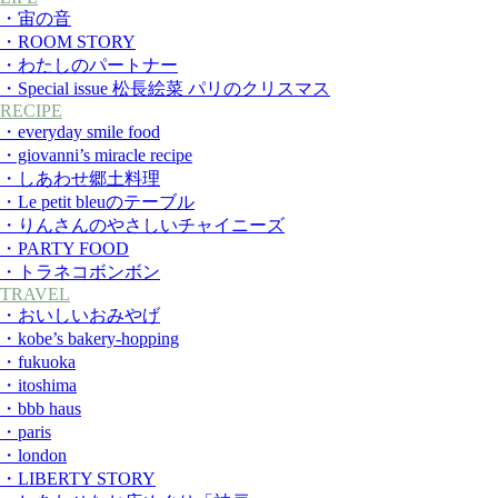
・宙の音
・ROOM STORY
・わたしのパートナー
・Special issue 松長絵菜 パリのクリスマス
RECIPE
・everyday smile food
・giovanni’s miracle recipe
・しあわせ郷土料理
・Le petit bleuのテーブル
・りんさんのやさしいチャイニーズ
・PARTY FOOD
・トラネコボンボン
TRAVEL
・おいしいおみやげ
・kobe’s bakery-hopping
・fukuoka
・itoshima
・bbb haus
・paris
・london
・LIBERTY STORY