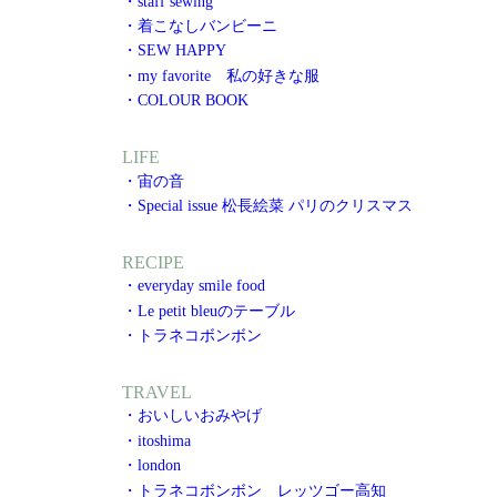
・staff sewing
・着こなしバンビーニ
・SEW HAPPY
・my favorite 私の好きな服
・COLOUR BOOK
LIFE
・宙の音
・Special issue 松長絵菜 パリのクリスマス
RECIPE
・everyday smile food
・Le petit bleuのテーブル
・トラネコボンボン
TRAVEL
・おいしいおみやげ
・itoshima
・london
・トラネコボンボン レッツゴー高知