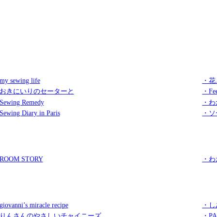
y sewing life
・花
おきにいりのセーターと
・Fee
ewing Remedy
・わ
ewing Diary in Paris
・ソ
ROOM STORY
・わ
iovanni’s miracle recipe
・し
りんさんのやさしいチャイニーズ
・PA