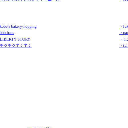
obe’s bakery-hopping
・fuk
bb haus
・par
LIBERTY STORY
・し
チクチクてくてく
・は