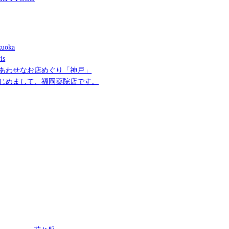
uoka
is
あわせなお店めぐり「神戸」
じめまして、福岡薬院店です。