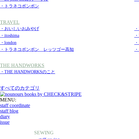
・トラネコボンボン
TRAVEL
・おいしいおみやげ
・k
・itoshima
・b
・london
・
・トラネコボンボン レッツゴー高知
・
THE HANDWORKS
・THE HANDWORKSのこと
すべてのカテゴリ
MENU:
staff coordinate
staff blog
diary
issue
SEWING