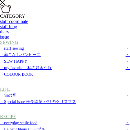
CATEGORY
staff coordinate
staff blog
diary
issue
SEWING
・staff sewing
・m
・着こなしバンビーニ
・
・SEW HAPPY
・S
・my favorite 私の好きな服
・S
・COLOUR BOOK
LIFE
・宙の音
・
・Special issue 松長絵菜 パリのクリスマス
RECIPE
・everyday smile food
・g
・Le petit bleuのテーブル
・