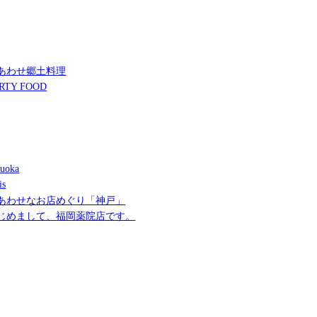
あわせ郷土料理
RTY FOOD
uoka
is
あわせなお店めぐり「神戸」
じめまして、福岡薬院店です。