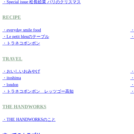
・Special issue 松長絵菜 パリのクリスマス
RECIPE
・everyday smile food
・g
・Le petit bleuのテーブル
・トラネコボンボン
TRAVEL
・おいしいおみやげ
・
・itoshima
・
・london
・
・トラネコボンボン レッツゴー高知
THE HANDWORKS
・THE HANDWORKSのこと