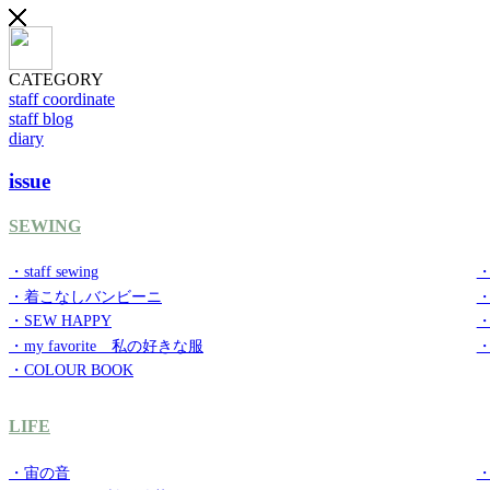
CATEGORY
staff coordinate
staff blog
diary
issue
SEWING
・staff sewing
・
・着こなしバンビーニ
・SEW HAPPY
・
・my favorite 私の好きな服
・
・COLOUR BOOK
LIFE
・宙の音
・