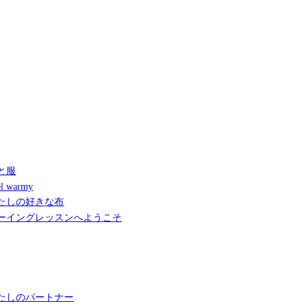
と服
l warmy
たしの好きな布
ーイングレッスンへようこそ
たしのパートナー