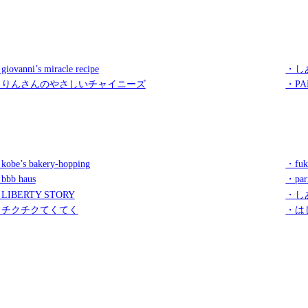
iovanni’s miracle recipe
・し
・りんさんのやさしいチャイニーズ
・PA
kobe’s bakery-hopping
・fuk
bbb haus
・par
LIBERTY STORY
・し
・チクチクてくてく
・は