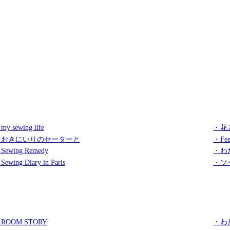
my sewing life
・花
・おきにいりのセーターと
・Fee
Sewing Remedy
・わ
Sewing Diary in Paris
・ソ
ROOM STORY
・わ