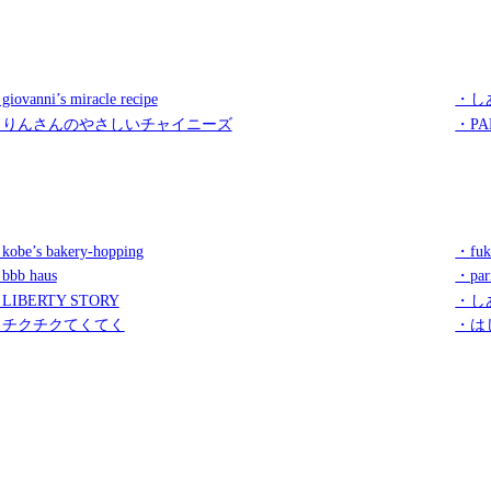
iovanni’s miracle recipe
・し
・りんさんのやさしいチャイニーズ
・PA
kobe’s bakery-hopping
・fuk
bbb haus
・par
LIBERTY STORY
・し
・チクチクてくてく
・は