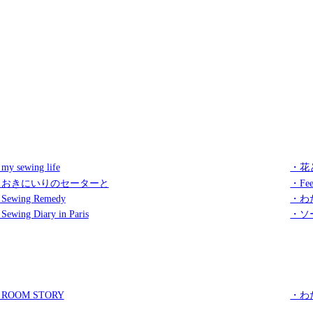
my sewing life
・花
・おきにいりのセーターと
・Fee
Sewing Remedy
・わ
Sewing Diary in Paris
・ソ
ROOM STORY
・わ