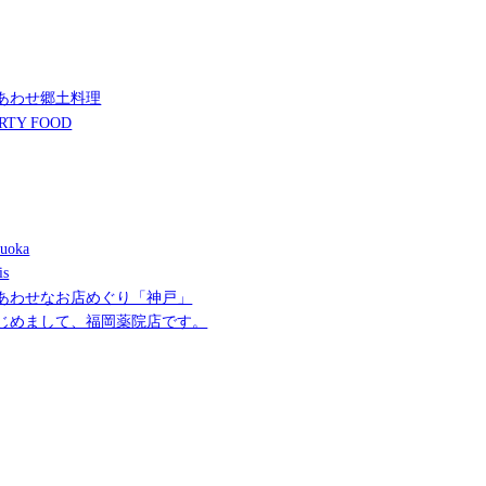
あわせ郷土料理
RTY FOOD
uoka
is
あわせなお店めぐり「神戸」
じめまして、福岡薬院店です。