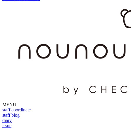
MENU:
staff coordinate
staff blog
diary
issue