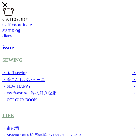
CATEGORY
staff coordinate
staff blog
diary
issue
SEWING
・staff sewing
・
・着こなしバンビーニ
・SEW HAPPY
・
・my favorite 私の好きな服
・
・COLOUR BOOK
LIFE
・宙の音
・
・Special issue 松長絵菜 パリのクリスマス