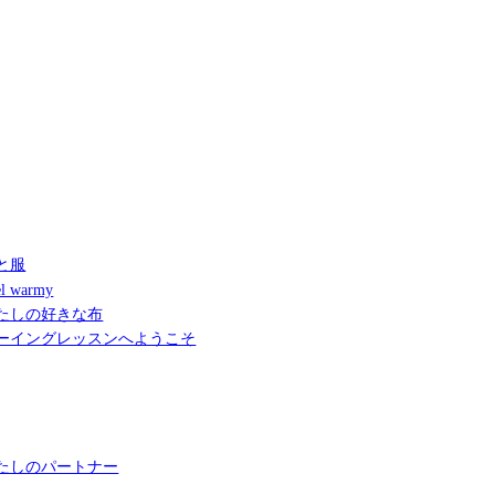
と服
l warmy
たしの好きな布
ーイングレッスンへようこそ
たしのパートナー