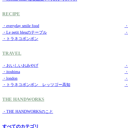
RECIPE
・everyday smile food
・g
・Le petit bleuのテーブル
・トラネコボンボン
TRAVEL
・おいしいおみやげ
・
・itoshima
・
・london
・
・トラネコボンボン レッツゴー高知
THE HANDWORKS
・THE HANDWORKSのこと
すべてのカテゴリ