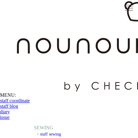
MENU:
staff coordinate
staff blog
diary
issue
SEWING
・staff sewing