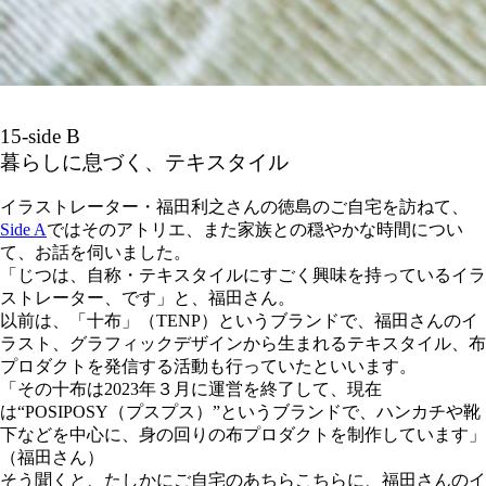
15-side B
暮らしに息づく、テキスタイル
イラストレーター・福田利之さんの徳島のご自宅を訪ねて、
Side A
ではそのアトリエ、また家族との穏やかな時間につい
て、お話を伺いました。
「じつは、自称・テキスタイルにすごく興味を持っているイラ
ストレーター、です」と、福田さん。
以前は、「十布」（TENP）というブランドで、福田さんのイ
ラスト、グラフィックデザインから生まれるテキスタイル、布
プロダクトを発信する活動も行っていたといいます。
「その十布は2023年３月に運営を終了して、現在
は“POSIPOSY（プスプス）”というブランドで、ハンカチや靴
下などを中心に、身の回りの布プロダクトを制作しています」
（福田さん）
そう聞くと、たしかにご自宅のあちらこちらに、福田さんのイ