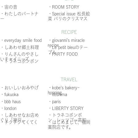
・宙の音
・ROOM STORY
・わたしのパートナ
・Special issue 松長絵
ー
菜 パリのクリスマス
RECIPE
・everyday smile food
・giovanni’s miracle
recipe
・しあわせ郷土料理
・Le petit bleuのテー
ブル
・りんさんのやさし
・PARTY FOOD
いチャイニーズ
・トラネコボンボン
TRAVEL
・おいしいおみやげ
・kobe’s bakery-
hopping
・fukuoka
・itoshima
・bbb haus
・paris
・london
・LIBERTY STORY
・しあわせなお店め
・トラネコボンボ
ぐり「神戸」
ン レッツゴー高知
・チクチクてくてく
・はじめまして、福岡
薬院店です。