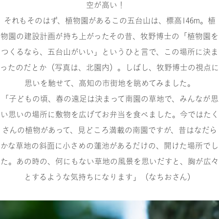
空が高い！
それもそのはず、植物園があるこの五台山は、標高146m。植
物園の建設計画が持ち上がったその昔、牧野博士の「植物園を
つくるなら、五台山がいい」というひと言で、この場所に決ま
ったのだとか（写真は、北園内）。しばし、牧野博士の視点に
思いを馳せて、高知の市街地を眺めてみました。
「子どもの頃、春の遠足は決まって南園の草地で、みんなが思
い思いの場所に敷物を広げてお弁当を食べました。今ではたく
さんの植物があって、見どころ満載の南園ですが、昔はなだら
かな草地の斜面に小さめの蓮池があるだけの、開けた場所でし
た。あの時の、何にもない草地の風景を思いだすと、胸が広々
とするような気持ちになります」（なちおさん）