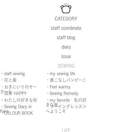
CATEGORY
staff coordinate
staff blog
diary
issue
SEWING
・staff sewing
・my sewing life
・花と服
・着こなしバンビーニ
・おきにいりのセー
・Feel warmy
ターと
・SEW HAPPY
・Sewing Remedy
・わたしの好きな布
・my favorite 私の好
きな服
・Sewing Diary in
・ソーイングレッスン
Paris
へようこそ
・COLOUR BOOK
LIFE