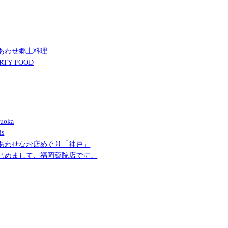
あわせ郷土料理
RTY FOOD
uoka
is
あわせなお店めぐり「神戸」
じめまして、福岡薬院店です。