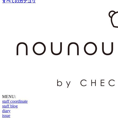
すべてのカテゴリ
MENU:
staff coordinate
staff blog
diary
issue