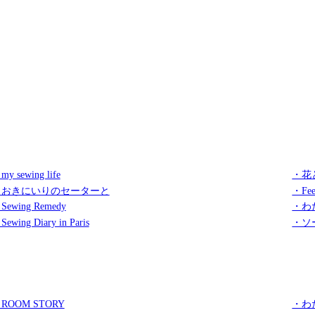
my sewing life
・花
・おきにいりのセーターと
・Fee
Sewing Remedy
・わ
Sewing Diary in Paris
・ソ
ROOM STORY
・わ