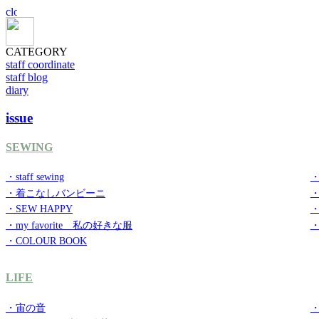
CATEGORY
staff coordinate
staff blog
diary
issue
SEWING
・staff sewing
・
・着こなしバンビーニ
・SEW HAPPY
・
・my favorite 私の好きな服
・
・COLOUR BOOK
LIFE
・宙の音
・