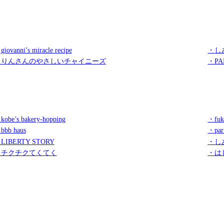
iovanni’s miracle recipe
・し
・りんさんのやさしいチャイニーズ
・PA
kobe’s bakery-hopping
・fuk
bbb haus
・par
LIBERTY STORY
・し
・チクチクてくてく
・は