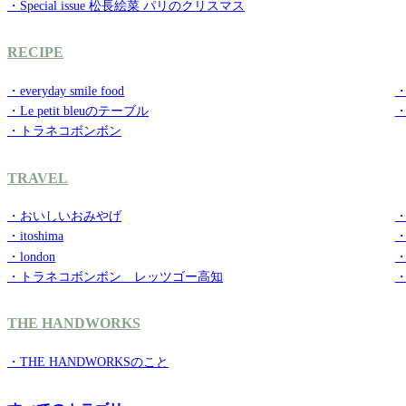
・Special issue 松長絵菜 パリのクリスマス
RECIPE
・everyday smile food
・g
・Le petit bleuのテーブル
・トラネコボンボン
TRAVEL
・おいしいおみやげ
・
・itoshima
・
・london
・
・トラネコボンボン レッツゴー高知
THE HANDWORKS
・THE HANDWORKSのこと