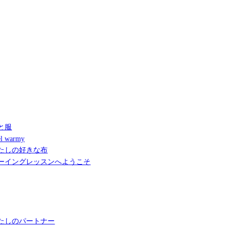
と服
l warmy
たしの好きな布
ーイングレッスンへようこそ
たしのパートナー