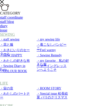
CATEGORY
staff coordinate
staff blog
diary
issue
SEWING
・staff sewing
・my sewing life
・花と服
・着こなしバンビー
ニ
・おきにいりのセー
・Feel warmy
ターと
・SEW HAPPY
・Sewing Remedy
・わたしの好きな布
・my favorite 私の好
きな服
・Sewing Diary in
・ソーイングレッス
Paris
ンへようこそ
・COLOUR BOOK
LIFE
・宙の音
・ROOM STORY
・わたしのパートナ
・Special issue 松長絵
ー
菜 パリのクリスマス
RECIPE