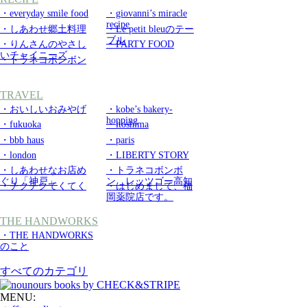
・everyday smile food
・giovanni’s miracle
recipe
・しあわせ郷土料理
・Le petit bleuのテー
ブル
・りんさんのやさし
・PARTY FOOD
いチャイニーズ
・トラネコボンボン
TRAVEL
・おいしいおみやげ
・kobe’s bakery-
hopping
・fukuoka
・itoshima
・bbb haus
・paris
・london
・LIBERTY STORY
・しあわせなお店め
・トラネコボンボ
ぐり「神戸」
ン レッツゴー高知
・チクチクてくてく
・はじめまして、福
岡薬院店です。
THE HANDWORKS
・THE HANDWORKS
のこと
すべてのカテゴリ
MENU: