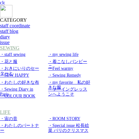
CATEGORY
staff coordinate
staff blog
diary
issue
SEWING
・staff sewing
・my sewing life
・花と服
・着こなしバンビー
ニ
・おきにいりのセー
・Feel warmy
ターと
・SEW HAPPY
・Sewing Remedy
・わたしの好きな布
・my favorite 私の好
きな服
・Sewing Diary in
・ソーイングレッス
Paris
ンへようこそ
・COLOUR BOOK
LIFE
・宙の音
・ROOM STORY
・わたしのパートナ
・Special issue 松長絵
ー
菜 パリのクリスマス