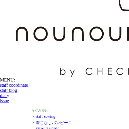
MENU:
staff coordinate
staff blog
diary
issue
SEWING
・staff sewing
・着こなしバンビーニ