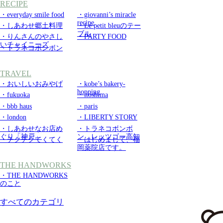
RECIPE
・everyday smile food
・giovanni’s miracle
recipe
・しあわせ郷土料理
・Le petit bleuのテー
ブル
・りんさんのやさし
・PARTY FOOD
いチャイニーズ
・トラネコボンボン
TRAVEL
・おいしいおみやげ
・kobe’s bakery-
hopping
・fukuoka
・itoshima
・bbb haus
・paris
・london
・LIBERTY STORY
・しあわせなお店め
・トラネコボンボ
ぐり「神戸」
ン レッツゴー高知
・チクチクてくてく
・はじめまして、福
岡薬院店です。
THE HANDWORKS
・THE HANDWORKS
のこと
すべてのカテゴリ