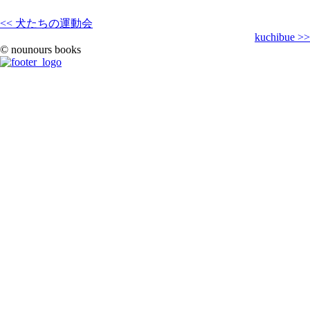
<< 犬たちの運動会
kuchibue >>
© nounours books