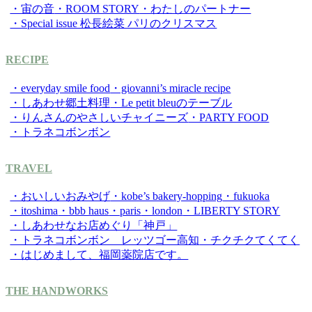
・宙の音
・ROOM STORY
・わたしのパートナー
・Special issue 松長絵菜 パリのクリスマス
RECIPE
・everyday smile food
・giovanni’s miracle recipe
・しあわせ郷土料理
・Le petit bleuのテーブル
・りんさんのやさしいチャイニーズ
・PARTY FOOD
・トラネコボンボン
TRAVEL
・おいしいおみやげ
・kobe’s bakery-hopping
・fukuoka
・itoshima
・bbb haus
・paris
・london
・LIBERTY STORY
・しあわせなお店めぐり「神戸」
・トラネコボンボン レッツゴー高知
・チクチクてくてく
・はじめまして、福岡薬院店です。
THE HANDWORKS