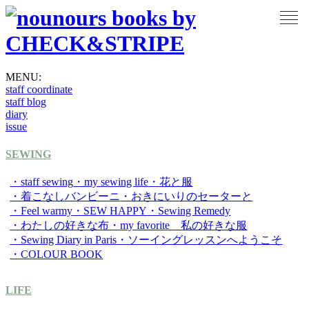
MENU:
staff coordinate
staff blog
diary
issue
SEWING
・staff sewing
・my sewing life
・花と服
・着こなしバンビーニ
・おきにいりのセーターと
・Feel warmy
・SEW HAPPY
・Sewing Remedy
・わたしの好きな布
・my favorite 私の好きな服
・Sewing Diary in Paris
・ソーイングレッスンへようこそ
・COLOUR BOOK
LIFE