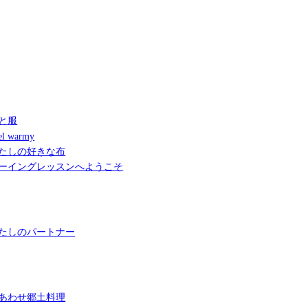
と服
l warmy
たしの好きな布
ーイングレッスンへようこそ
たしのパートナー
あわせ郷土料理