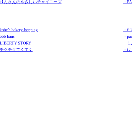
りんさんのやさしいチャイニーズ
・PA
obe’s bakery-hopping
・fuk
bb haus
・par
LIBERTY STORY
・し
チクチクてくてく
・は