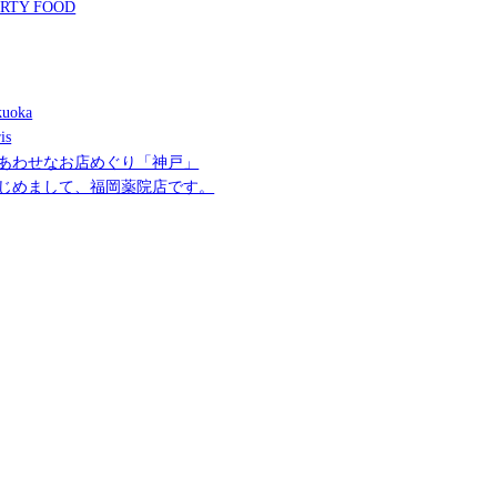
RTY FOOD
uoka
is
あわせなお店めぐり「神戸」
じめまして、福岡薬院店です。