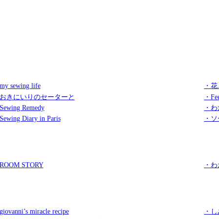
y sewing life
・花
おきにいりのセーターと
・Fee
ewing Remedy
・わ
ewing Diary in Paris
・ソ
ROOM STORY
・わ
iovanni’s miracle recipe
・し