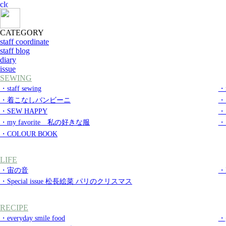
CATEGORY
staff coordinate
staff blog
diary
issue
SEWING
・staff sewing
・m
・着こなしバンビーニ
・
・SEW HAPPY
・S
・my favorite 私の好きな服
・S
・COLOUR BOOK
LIFE
・宙の音
・
・Special issue 松長絵菜 パリのクリスマス
RECIPE
・everyday smile food
・g