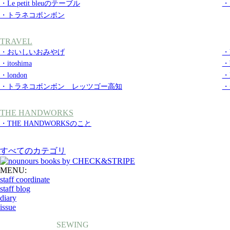
・Le petit bleuのテーブル
・
・トラネコボンボン
TRAVEL
・おいしいおみやげ
・k
・itoshima
・b
・london
・
・トラネコボンボン レッツゴー高知
・
THE HANDWORKS
・THE HANDWORKSのこと
すべてのカテゴリ
MENU:
staff coordinate
staff blog
diary
issue
SEWING