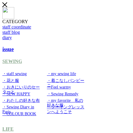
CATEGORY
staff coordinate
staff blog
diary
issue
SEWING
・staff sewing
・my sewing life
・花と服
・着こなしバンビー
ニ
・おきにいりのセー
・Feel warmy
ターと
・SEW HAPPY
・Sewing Remedy
・わたしの好きな布
・my favorite 私の
好きな服
・Sewing Diary in
・ソーイングレッス
Paris
ンへようこそ
・COLOUR BOOK
LIFE