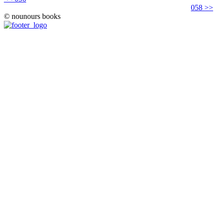
058 >>
© nounours books