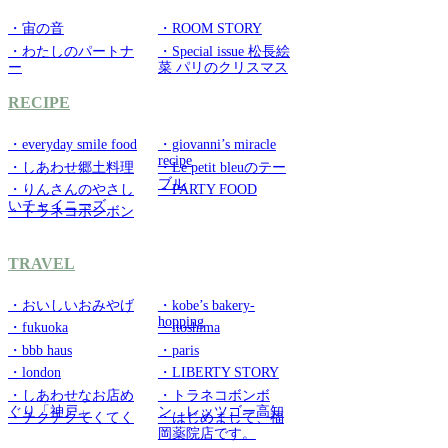
・宙の音
・ROOM STORY
・わたしのパートナ
・Special issue 松長絵
ー
菜 パリのクリスマス
RECIPE
・everyday smile food
・giovanni’s miracle
recipe
・しあわせ郷土料理
・Le petit bleuのテー
ブル
・りんさんのやさし
・PARTY FOOD
いチャイニーズ
・トラネコボンボン
TRAVEL
・おいしいおみやげ
・kobe’s bakery-
hopping
・fukuoka
・itoshima
・bbb haus
・paris
・london
・LIBERTY STORY
・しあわせなお店め
・トラネコボンボ
ぐり「神戸」
ン レッツゴー高知
・チクチクてくてく
・はじめまして、福
岡薬院店です。