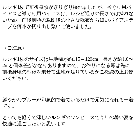
ルンギ1枚で前後身頃がぎりぎり採れましたが、衿ぐり用バ
イアスと袖ぐり用バイアスは、レシピ通りの長さでは採れな
いため、前後身頃の裁断後の小さな残布から短いバイアステ
ープを何本か切り出し繋いで使いました。
（ご注意）
ルンギ1枚のサイズは生地幅が約115～120cm、長さが約1.8〜
2mと個体差がかなりありますので、お作りになる際は先に
前後身頃の型紙を乗せて生地が足りているかご確認の上お使
いください。
鮮やかなブルーが印象的で着ているだけで元気になれる一着
です。
とっても軽くて涼しいルンギのワンピースで今年の暑い夏を
快適に過ごしたいと思います！