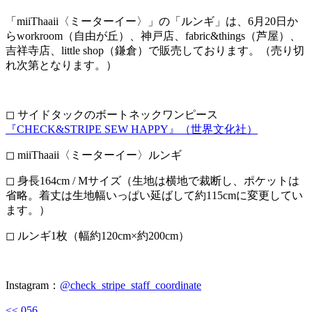
「miiThaaii〈ミーターイー〉」の「ルンギ」は、6月20日か
らworkroom（自由が丘）、神戸店、fabric&things（芦屋）、
吉祥寺店、little shop（鎌倉）で販売しております。（売り切
れ次第となります。）
◻︎
サイドタックのボートネックワンピース
『CHECK&STRIPE SEW HAPPY』（世界文化社）
◻︎
miiThaaii〈ミーターイー〉ルンギ
◻︎
身長164cm / Mサイズ（生地は横地で裁断し、ポケットは
省略。着丈は生地幅いっぱい延ばして約115cmに変更してい
ます。）
◻︎
ルンギ1枚（幅約120cm×約200cm）
Instagram：
@check_stripe_staff_coordinate
<< 056