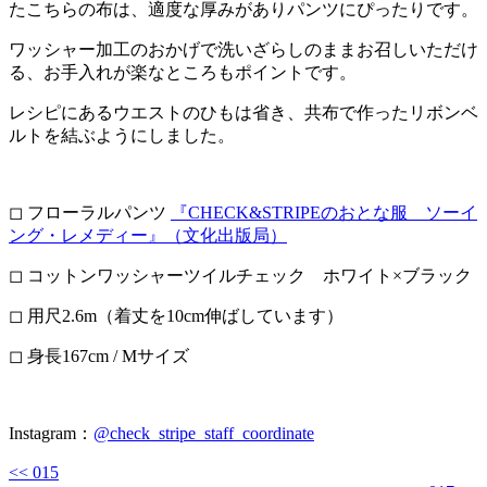
たこちらの布は、適度な厚みがありパンツにぴったりです。
ワッシャー加工のおかげで洗いざらしのままお召しいただけ
る、お手入れが楽なところもポイントです。
レシピにあるウエストのひもは省き、共布で作ったリボンベ
ルトを結ぶようにしました。
⁡◻︎ フローラルパンツ
『CHECK&STRIPEのおとな服 ソーイ
ング・レメディー』（文化出版局）
◻︎ コットンワッシャーツイルチェック ホワイト×ブラック
◻︎ 用尺2.6m（着丈を10cm伸ばしています）
◻︎ 身長167cm / Mサイズ
Instagram：
@check_stripe_staff_coordinate
<< 015