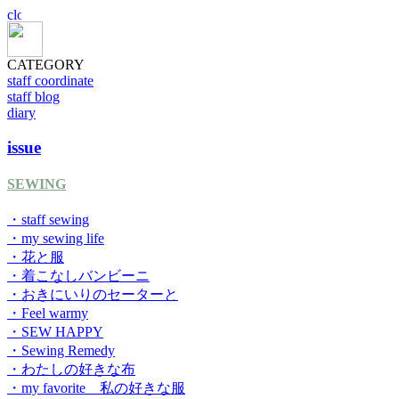
CATEGORY
staff coordinate
staff blog
diary
issue
SEWING
・staff sewing
・my sewing life
・花と服
・着こなしバンビーニ
・おきにいりのセーターと
・Feel warmy
・SEW HAPPY
・Sewing Remedy
・わたしの好きな布
・my favorite 私の好きな服