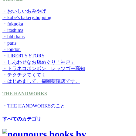
・おいしいおみやげ
・kobe’s bakery-hopping
・fukuoka
・itoshima
・bbb haus
・paris
・london
・LIBERTY STORY
・しあわせなお店めぐり「神戸」
・トラネコボンボン レッツゴー高知
・チクチクてくてく
・はじめまして、福岡薬院店です。
THE HANDWORKS
・THE HANDWORKSのこと
すべてのカテゴリ