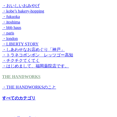
・おいしいおみやげ
・kobe’s bakery-hopping
・fukuoka
・itoshima
・bbb haus
・paris
・london
・LIBERTY STORY
・しあわせなお店めぐり「神戸」
・トラネコボンボン レッツゴー高知
・チクチクてくてく
・はじめまして、福岡薬院店です。
THE HANDWORKS
・THE HANDWORKSのこと
すべてのカテゴリ