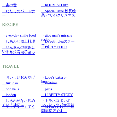
・宙の音
・ROOM STORY
・わたしのパートナ
・Special issue 松長絵
ー
菜 パリのクリスマス
RECIPE
・everyday smile food
・giovanni’s miracle
recipe
・しあわせ郷土料理
・Le petit bleuのテー
ブル
・りんさんのやさし
・PARTY FOOD
いチャイニーズ
・トラネコボンボン
TRAVEL
・おいしいおみやげ
・kobe’s bakery-
hopping
・fukuoka
・itoshima
・bbb haus
・paris
・london
・LIBERTY STORY
・しあわせなお店め
・トラネコボンボ
ぐり「神戸」
ン レッツゴー高知
・チクチクてくてく
・はじめまして、福
岡薬院店です。