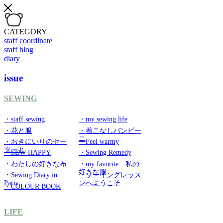
CATEGORY
staff coordinate
staff blog
diary
issue
SEWING
・staff sewing
・my sewing life
・花と服
・着こなしバンビー
ニ
・おきにいりのセー
・Feel warmy
ターと
・SEW HAPPY
・Sewing Remedy
・わたしの好きな布
・my favorite 私の
好きな服
・Sewing Diary in
・ソーイングレッス
Paris
ンへようこそ
・COLOUR BOOK
LIFE