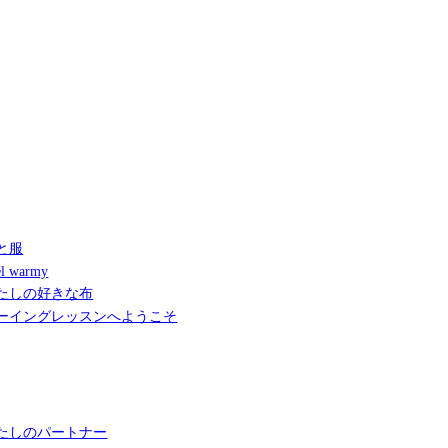
と服
l warmy
たしの好きな布
ーイングレッスンへようこそ
たしのパートナー