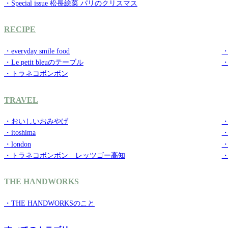
・Special issue 松長絵菜 パリのクリスマス
RECIPE
・everyday smile food
・g
・Le petit bleuのテーブル
・トラネコボンボン
TRAVEL
・おいしいおみやげ
・
・itoshima
・
・london
・
・トラネコボンボン レッツゴー高知
THE HANDWORKS
・THE HANDWORKSのこと