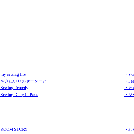
my sewing life
・花
・おきにいりのセーターと
・Fee
Sewing Remedy
・わ
Sewing Diary in Paris
・ソ
ROOM STORY
・わ