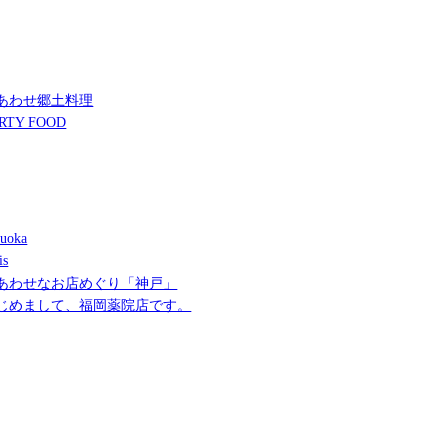
あわせ郷土料理
RTY FOOD
uoka
is
あわせなお店めぐり「神戸」
じめまして、福岡薬院店です。