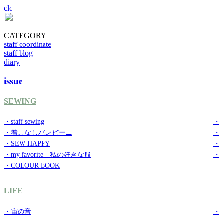
CATEGORY
staff coordinate
staff blog
diary
issue
SEWING
・staff sewing
・
・着こなしバンビーニ
・SEW HAPPY
・
・my favorite 私の好きな服
・
・COLOUR BOOK
LIFE
・宙の音
・