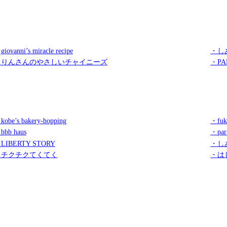
iovanni’s miracle recipe
・し
・りんさんのやさしいチャイニーズ
・PA
kobe’s bakery-hopping
・fuk
bbb haus
・par
LIBERTY STORY
・し
・チクチクてくてく
・は