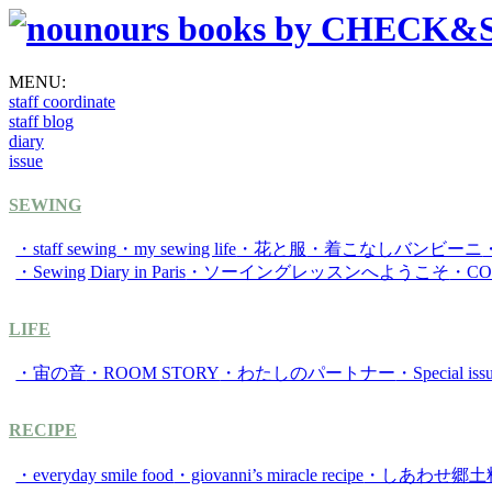
MENU:
staff coordinate
staff blog
diary
issue
SEWING
・staff sewing
・my sewing life
・花と服
・着こなしバンビーニ
・Sewing Diary in Paris
・ソーイングレッスンへようこそ
・CO
LIFE
・宙の音
・ROOM STORY
・わたしのパートナー
・Special
RECIPE
・everyday smile food
・giovanni’s miracle recipe
・しあわせ郷土