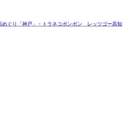
店めぐり「神戸」
・トラネコボンボン レッツゴー高知