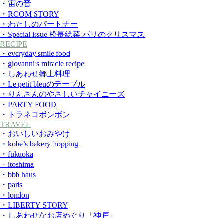
・宙の音
・ROOM STORY
・わたしのパートナー
・Special issue 松長絵菜 パリのクリスマス
RECIPE
・everyday smile food
・giovanni’s miracle recipe
・しあわせ郷土料理
・Le petit bleuのテーブル
・りんさんのやさしいチャイニーズ
・PARTY FOOD
・トラネコボンボン
TRAVEL
・おいしいおみやげ
・kobe’s bakery-hopping
・fukuoka
・itoshima
・bbb haus
・paris
・london
・LIBERTY STORY
・しあわせなお店めぐり「神戸」