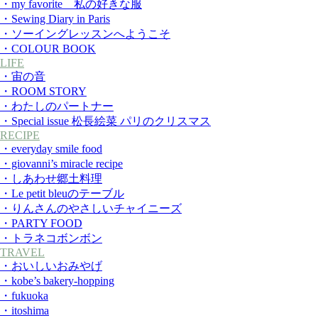
・my favorite 私の好きな服
・Sewing Diary in Paris
・ソーイングレッスンへようこそ
・COLOUR BOOK
LIFE
・宙の音
・ROOM STORY
・わたしのパートナー
・Special issue 松長絵菜 パリのクリスマス
RECIPE
・everyday smile food
・giovanni’s miracle recipe
・しあわせ郷土料理
・Le petit bleuのテーブル
・りんさんのやさしいチャイニーズ
・PARTY FOOD
・トラネコボンボン
TRAVEL
・おいしいおみやげ
・kobe’s bakery-hopping
・fukuoka
・itoshima