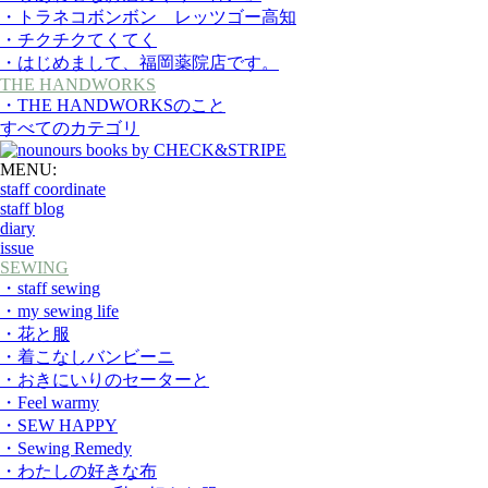
・トラネコボンボン レッツゴー高知
・チクチクてくてく
・はじめまして、福岡薬院店です。
THE HANDWORKS
・THE HANDWORKSのこと
すべてのカテゴリ
MENU:
staff coordinate
staff blog
diary
issue
SEWING
・staff sewing
・my sewing life
・花と服
・着こなしバンビーニ
・おきにいりのセーターと
・Feel warmy
・SEW HAPPY
・Sewing Remedy
・わたしの好きな布