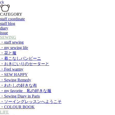
CATEGORY
staff coordinate
staff blog
diary
issue
SEWING
・staff sewing
・my sewing life
・花と服
・着こなしバンビーニ
・おきにいりのセーターと
・Feel warmy
・SEW HAPPY
・Sewing Remedy
・わたしの好きな布
・my favorite 私の好きな服
・Sewing Diary in Paris
・ソーイングレッスンへようこそ
・COLOUR BOOK
LIFE