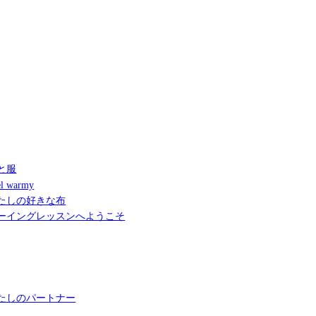
と服
l warmy
たしの好きな布
ーイングレッスンへようこそ
たしのパートナー