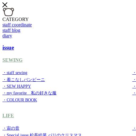
CATEGORY
staff coordinate
staff blog
diary
issue
SEWING
・staff sewing
・
・着こなしバンビーニ
・SEW HAPPY
・
・my favorite 私の好きな服
・
・COLOUR BOOK
LIFE
・宙の音
・
・Special issue 松長絵菜 パリのクリスマス