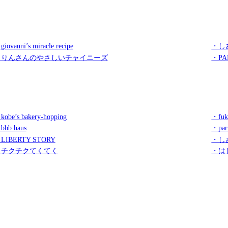
iovanni’s miracle recipe
・し
・りんさんのやさしいチャイニーズ
・PA
kobe’s bakery-hopping
・fuk
bbb haus
・par
LIBERTY STORY
・し
・チクチクてくてく
・は