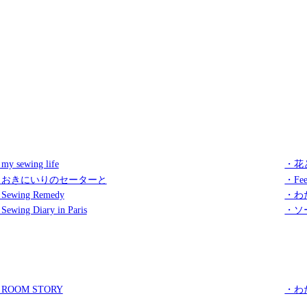
my sewing life
・花
・おきにいりのセーターと
・Fee
Sewing Remedy
・わ
Sewing Diary in Paris
・ソ
ROOM STORY
・わ