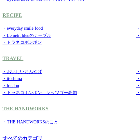
RECIPE
・everyday smile food
・g
・Le petit bleuのテーブル
・トラネコボンボン
TRAVEL
・おいしいおみやげ
・
・itoshima
・
・london
・
・トラネコボンボン レッツゴー高知
THE HANDWORKS
・THE HANDWORKSのこと
すべてのカテゴリ