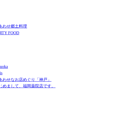
あわせ郷土料理
RTY FOOD
uoka
is
あわせなお店めぐり「神戸」
じめまして、福岡薬院店です。