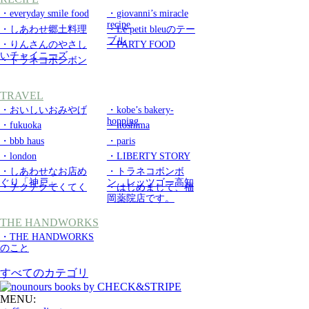
・everyday smile food
・giovanni’s miracle
recipe
・しあわせ郷土料理
・Le petit bleuのテー
ブル
・りんさんのやさし
・PARTY FOOD
いチャイニーズ
・トラネコボンボン
TRAVEL
・おいしいおみやげ
・kobe’s bakery-
hopping
・fukuoka
・itoshima
・bbb haus
・paris
・london
・LIBERTY STORY
・しあわせなお店め
・トラネコボンボ
ぐり「神戸」
ン レッツゴー高知
・チクチクてくてく
・はじめまして、福
岡薬院店です。
THE HANDWORKS
・THE HANDWORKS
のこと
すべてのカテゴリ
MENU: