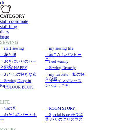
CATEGORY
staff coordinate
staff blog
diary
issue
SEWING
・staff sewing
・my sewing life
・花と服
・着こなしバンビー
ニ
・おきにいりのセー
・Feel warmy
ターと
・SEW HAPPY
・Sewing Remedy
・わたしの好きな布
・my favorite 私の好
きな服
・Sewing Diary in
・ソーイングレッス
Paris
ンへようこそ
・COLOUR BOOK
LIFE
・宙の音
・ROOM STORY
・わたしのパートナ
・Special issue 松長絵
ー
菜 パリのクリスマス
RECIPE