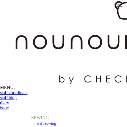
MENU:
staff coordinate
staff blog
diary
issue
SEWING
・staff sewing