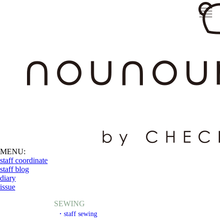
MENU:
staff coordinate
staff blog
diary
issue
SEWING
・staff sewing