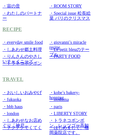
・宙の音
・ROOM STORY
・わたしのパートナ
・Special issue 松長絵
ー
菜 パリのクリスマス
RECIPE
・everyday smile food
・giovanni’s miracle
recipe
・しあわせ郷土料理
・Le petit bleuのテー
ブル
・りんさんのやさし
・PARTY FOOD
いチャイニーズ
・トラネコボンボン
TRAVEL
・おいしいおみやげ
・kobe’s bakery-
hopping
・fukuoka
・itoshima
・bbb haus
・paris
・london
・LIBERTY STORY
・しあわせなお店め
・トラネコボンボ
ぐり「神戸」
ン レッツゴー高知
・チクチクてくてく
・はじめまして、福
岡薬院店です。