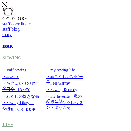
CATEGORY
staff coordinate
staff blog
diary
issue
SEWING
・staff sewing
・my sewing life
・花と服
・着こなしバンビー
ニ
・おきにいりのセー
・Feel warmy
ターと
・SEW HAPPY
・Sewing Remedy
・わたしの好きな布
・my favorite 私の
好きな服
・Sewing Diary in
・ソーイングレッス
Paris
ンへようこそ
・COLOUR BOOK
LIFE