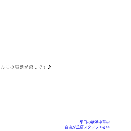
わんこの寝顔が癒しです♪
平日の横浜中華街
自由が丘店スタッフ Fig >>