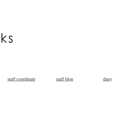
staff coordinate
staff blog
diary