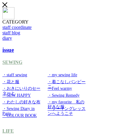
CATEGORY
staff coordinate
staff blog
diary
issue
SEWING
・staff sewing
・my sewing life
・花と服
・着こなしバンビー
ニ
・おきにいりのセー
・Feel warmy
ターと
・SEW HAPPY
・Sewing Remedy
・わたしの好きな布
・my favorite 私の
好きな服
・Sewing Diary in
・ソーイングレッス
Paris
ンへようこそ
・COLOUR BOOK
LIFE