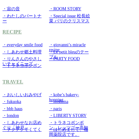
・宙の音
・ROOM STORY
・わたしのパートナ
・Special issue 松長絵
ー
菜 パリのクリスマス
RECIPE
・everyday smile food
・giovanni’s miracle
recipe
・しあわせ郷土料理
・Le petit bleuのテー
ブル
・りんさんのやさし
・PARTY FOOD
いチャイニーズ
・トラネコボンボン
TRAVEL
・おいしいおみやげ
・kobe’s bakery-
hopping
・fukuoka
・itoshima
・bbb haus
・paris
・london
・LIBERTY STORY
・しあわせなお店め
・トラネコボンボ
ぐり「神戸」
ン レッツゴー高知
・チクチクてくてく
・はじめまして、福
岡薬院店です。