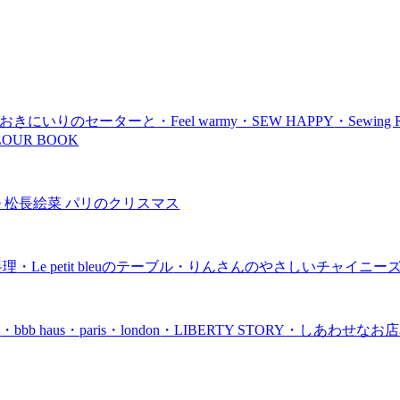
おきにいりのセーターと
・Feel warmy
・SEW HAPPY
・Sewing 
OUR BOOK
issue 松長絵菜 パリのクリスマス
料理
・Le petit bleuのテーブル
・りんさんのやさしいチャイニー
a
・bbb haus
・paris
・london
・LIBERTY STORY
・しあわせなお店