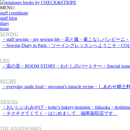
MENU:
staff coordinate
staff blog
diary
issue
SEWING
・staff sewing
・my sewing life
・花と服
・着こなしバンビーニ
・
・Sewing Diary in Paris
・ソーイングレッスンへようこそ
・COL
LIFE
・宙の音
・ROOM STORY
・わたしのパートナー
・Special 
RECIPE
・everyday smile food
・giovanni’s miracle recipe
・しあわせ郷土
TRAVEL
・おいしいおみやげ
・kobe’s bakery-hopping
・fukuoka
・itoshim
・チクチクてくてく
・はじめまして、福岡薬院店です。
THE HANDWORKS