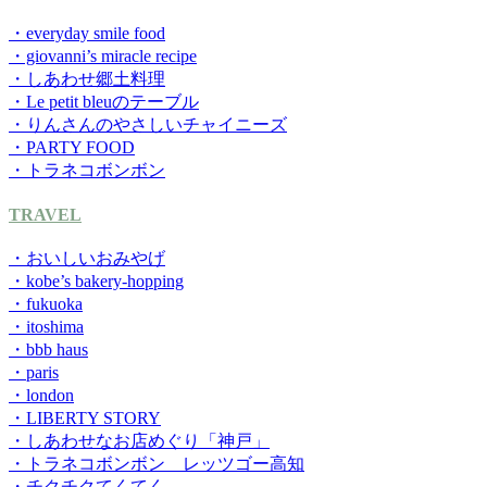
・everyday smile food
・giovanni’s miracle recipe
・しあわせ郷土料理
・Le petit bleuのテーブル
・りんさんのやさしいチャイニーズ
・PARTY FOOD
・トラネコボンボン
TRAVEL
・おいしいおみやげ
・kobe’s bakery-hopping
・fukuoka
・itoshima
・bbb haus
・paris
・london
・LIBERTY STORY
・しあわせなお店めぐり「神戸」
・トラネコボンボン レッツゴー高知
・チクチクてくてく