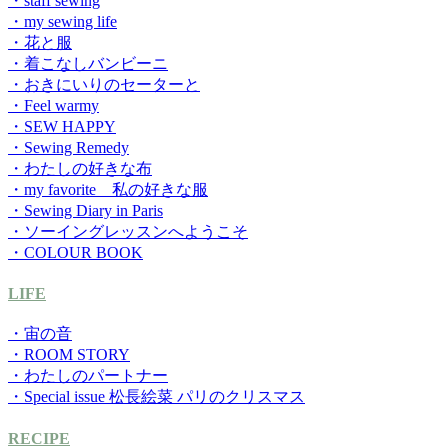
・staff sewing
・my sewing life
・花と服
・着こなしバンビーニ
・おきにいりのセーターと
・Feel warmy
・SEW HAPPY
・Sewing Remedy
・わたしの好きな布
・my favorite 私の好きな服
・Sewing Diary in Paris
・ソーイングレッスンへようこそ
・COLOUR BOOK
LIFE
・宙の音
・ROOM STORY
・わたしのパートナー
・Special issue 松長絵菜 パリのクリスマス
RECIPE