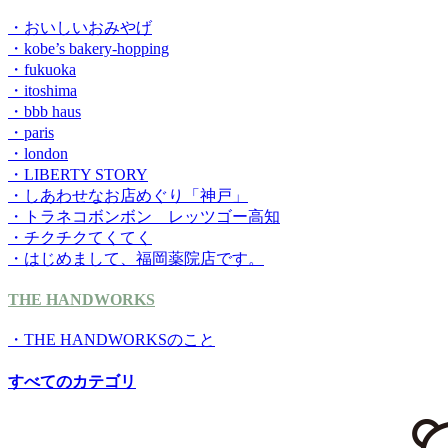
・おいしいおみやげ
・kobe’s bakery-hopping
・fukuoka
・itoshima
・bbb haus
・paris
・london
・LIBERTY STORY
・しあわせなお店めぐり「神戸」
・トラネコボンボン レッツゴー高知
・チクチクてくてく
・はじめまして、福岡薬院店です。
THE HANDWORKS
・THE HANDWORKSのこと
すべてのカテゴリ