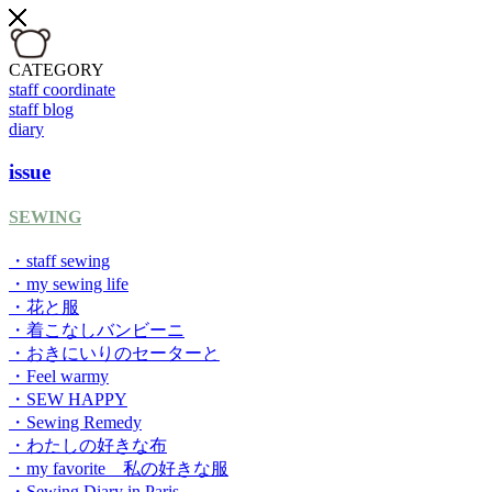
CATEGORY
staff coordinate
staff blog
diary
issue
SEWING
・staff sewing
・my sewing life
・花と服
・着こなしバンビーニ
・おきにいりのセーターと
・Feel warmy
・SEW HAPPY
・Sewing Remedy
・わたしの好きな布
・my favorite 私の好きな服
・Sewing Diary in Paris