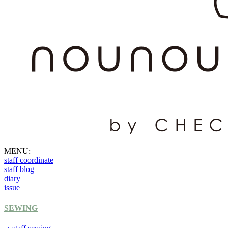
MENU:
staff coordinate
staff blog
diary
issue
SEWING