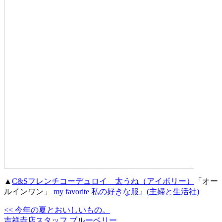
▲
C&Sフレンチコーデュロイ 太うね（アイボリー）
「オー
ルインワン」
my favorite 私の好きな服』(主婦と生活社)
<< 今年の夏とおいしいもの。
吉祥寺店スタッフ ブルーベリー