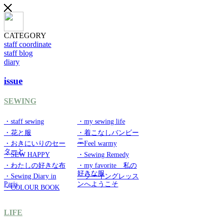
CATEGORY
staff coordinate
staff blog
diary
issue
SEWING
・staff sewing
・my sewing life
・花と服
・着こなしバンビー
ニ
・おきにいりのセー
・Feel warmy
ターと
・SEW HAPPY
・Sewing Remedy
・わたしの好きな布
・my favorite 私の
好きな服
・Sewing Diary in
・ソーイングレッス
Paris
ンへようこそ
・COLOUR BOOK
LIFE