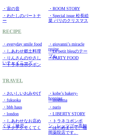
・宙の音
・ROOM STORY
・わたしのパートナ
・Special issue 松長絵
ー
菜 パリのクリスマス
RECIPE
・everyday smile food
・giovanni’s miracle
recipe
・しあわせ郷土料理
・Le petit bleuのテー
ブル
・りんさんのやさし
・PARTY FOOD
いチャイニーズ
・トラネコボンボン
TRAVEL
・おいしいおみやげ
・kobe’s bakery-
hopping
・fukuoka
・itoshima
・bbb haus
・paris
・london
・LIBERTY STORY
・しあわせなお店め
・トラネコボンボ
ぐり「神戸」
ン レッツゴー高知
・チクチクてくてく
・はじめまして、福
岡薬院店です。