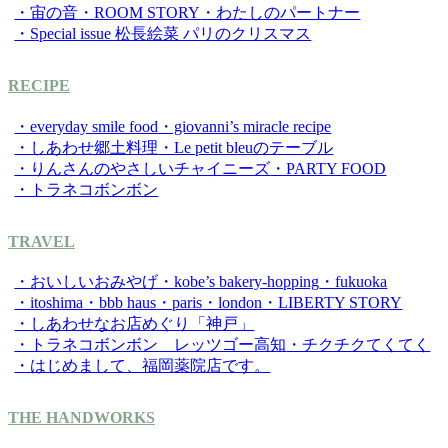
・宙の音
・ROOM STORY
・わたしのパートナー
・Special issue 松長絵菜 パリのクリスマス
RECIPE
・everyday smile food
・giovanni’s miracle recipe
・しあわせ郷土料理
・Le petit bleuのテーブル
・りんさんのやさしいチャイニーズ
・PARTY FOOD
・トラネコボンボン
TRAVEL
・おいしいおみやげ
・kobe’s bakery-hopping
・fukuoka
・itoshima
・bbb haus
・paris
・london
・LIBERTY STORY
・しあわせなお店めぐり「神戸」
・トラネコボンボン レッツゴー高知
・チクチクてくてく
・はじめまして、福岡薬院店です。
THE HANDWORKS