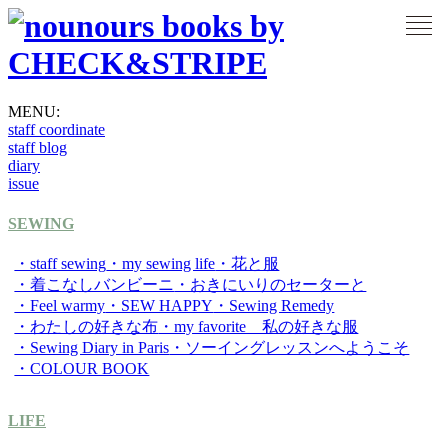
MENU:
staff coordinate
staff blog
diary
issue
SEWING
・staff sewing
・my sewing life
・花と服
・着こなしバンビーニ
・おきにいりのセーターと
・Feel warmy
・SEW HAPPY
・Sewing Remedy
・わたしの好きな布
・my favorite 私の好きな服
・Sewing Diary in Paris
・ソーイングレッスンへようこそ
・COLOUR BOOK
LIFE