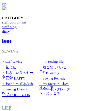
CATEGORY
staff coordinate
staff blog
diary
issue
SEWING
・staff sewing
・my sewing life
・花と服
・着こなしバンビー
ニ
・おきにいりのセー
・Feel warmy
ターと
・SEW HAPPY
・Sewing Remedy
・わたしの好きな布
・my favorite 私の
好きな服
・Sewing Diary in
・ソーイングレッス
Paris
ンへようこそ
・COLOUR BOOK
LIFE