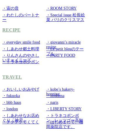
・宙の音
・ROOM STORY
・わたしのパートナ
・Special issue 松長絵
ー
菜 パリのクリスマス
RECIPE
・everyday smile food
・giovanni’s miracle
recipe
・しあわせ郷土料理
・Le petit bleuのテー
ブル
・りんさんのやさし
・PARTY FOOD
いチャイニーズ
・トラネコボンボン
TRAVEL
・おいしいおみやげ
・kobe’s bakery-
hopping
・fukuoka
・itoshima
・bbb haus
・paris
・london
・LIBERTY STORY
・しあわせなお店め
・トラネコボンボ
ぐり「神戸」
ン レッツゴー高知
・チクチクてくてく
・はじめまして、福
岡薬院店です。