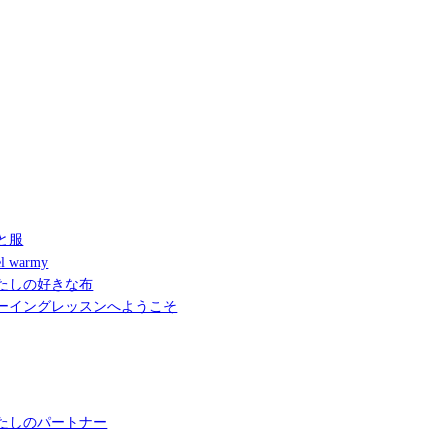
と服
l warmy
たしの好きな布
ーイングレッスンへようこそ
たしのパートナー