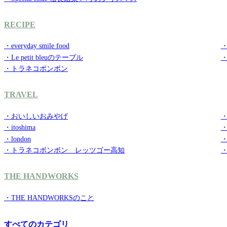
RECIPE
・everyday smile food
・g
・Le petit bleuのテーブル
・トラネコボンボン
TRAVEL
・おいしいおみやげ
・
・itoshima
・
・london
・
・トラネコボンボン レッツゴー高知
THE HANDWORKS
・THE HANDWORKSのこと
すべてのカテゴリ