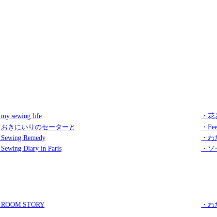
my sewing life
・花
・おきにいりのセーターと
・Fee
Sewing Remedy
・わ
Sewing Diary in Paris
・ソ
ROOM STORY
・わ