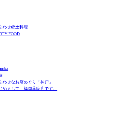
あわせ郷土料理
RTY FOOD
uoka
is
あわせなお店めぐり「神戸」
じめまして、福岡薬院店です。