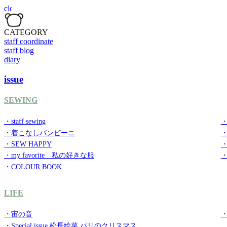
CATEGORY
staff coordinate
staff blog
diary
issue
SEWING
・staff sewing
・
・着こなしバンビーニ
・SEW HAPPY
・
・my favorite 私の好きな服
・
・COLOUR BOOK
LIFE
・宙の音
・
・Special issue 松長絵菜 パリのクリスマス