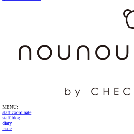
MENU:
staff coordinate
staff blog
diary
issue