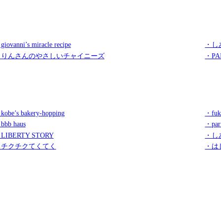
iovanni’s miracle recipe
・し
・りんさんのやさしいチャイニーズ
・PA
kobe’s bakery-hopping
・fuk
bbb haus
・par
LIBERTY STORY
・し
・チクチクてくてく
・は