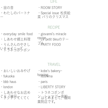
LIFE
・宙の音
・ROOM STORY
・わたしのパートナ
・Special issue 松長絵
ー
菜 パリのクリスマス
RECIPE
・everyday smile food
・giovanni’s miracle
recipe
・しあわせ郷土料理
・Le petit bleuのテー
ブル
・りんさんのやさし
・PARTY FOOD
いチャイニーズ
・トラネコボンボン
TRAVEL
・おいしいおみやげ
・kobe’s bakery-
hopping
・fukuoka
・itoshima
・bbb haus
・paris
・london
・LIBERTY STORY
・しあわせなお店め
・トラネコボンボ
ぐり「神戸」
ン レッツゴー高知
・チクチクてくてく
・はじめまして、福岡
薬院店です。