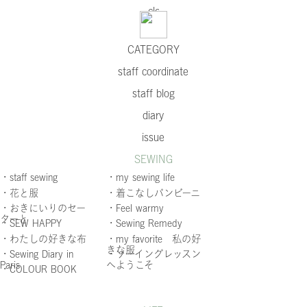
CATEGORY
staff coordinate
staff blog
diary
issue
SEWING
・staff sewing
・my sewing life
・花と服
・着こなしバンビーニ
・おきにいりのセー
・Feel warmy
ターと
・SEW HAPPY
・Sewing Remedy
・わたしの好きな布
・my favorite 私の好
きな服
・Sewing Diary in
・ソーイングレッスン
Paris
へようこそ
・COLOUR BOOK