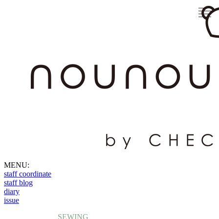
MENU:
staff coordinate
staff blog
diary
issue
SEWING