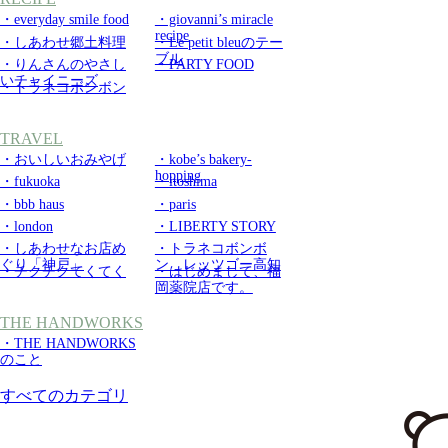
・everyday smile food
・giovanni’s miracle
recipe
・しあわせ郷土料理
・Le petit bleuのテー
ブル
・りんさんのやさし
・PARTY FOOD
いチャイニーズ
・トラネコボンボン
TRAVEL
・おいしいおみやげ
・kobe’s bakery-
hopping
・fukuoka
・itoshima
・bbb haus
・paris
・london
・LIBERTY STORY
・しあわせなお店め
・トラネコボンボ
ぐり「神戸」
ン レッツゴー高知
・チクチクてくてく
・はじめまして、福
岡薬院店です。
THE HANDWORKS
・THE HANDWORKS
のこと
すべてのカテゴリ