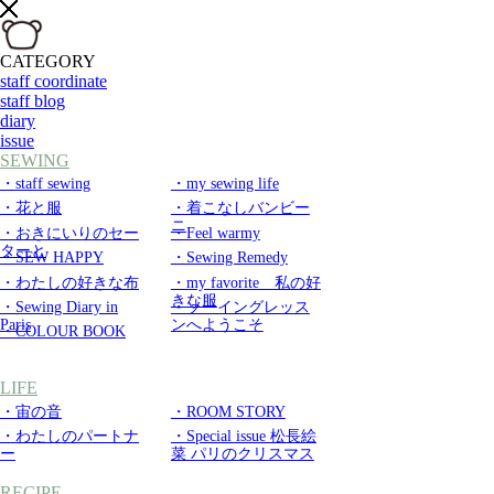
CATEGORY
staff coordinate
staff blog
diary
issue
SEWING
・staff sewing
・my sewing life
・花と服
・着こなしバンビー
ニ
・おきにいりのセー
・Feel warmy
ターと
・SEW HAPPY
・Sewing Remedy
・わたしの好きな布
・my favorite 私の好
きな服
・Sewing Diary in
・ソーイングレッス
Paris
ンへようこそ
・COLOUR BOOK
LIFE
・宙の音
・ROOM STORY
・わたしのパートナ
・Special issue 松長絵
ー
菜 パリのクリスマス
RECIPE