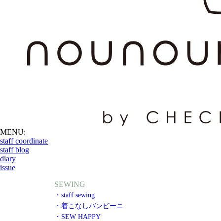
MENU:
staff coordinate
staff blog
diary
issue
SEWING
・staff sewing
・着こなしバンビーニ
・SEW HAPPY