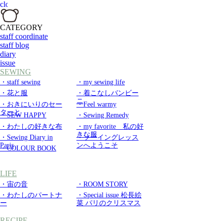
CATEGORY
staff coordinate
staff blog
diary
issue
SEWING
・staff sewing
・my sewing life
・花と服
・着こなしバンビー
ニ
・おきにいりのセー
・Feel warmy
ターと
・SEW HAPPY
・Sewing Remedy
・わたしの好きな布
・my favorite 私の好
きな服
・Sewing Diary in
・ソーイングレッス
Paris
ンへようこそ
・COLOUR BOOK
LIFE
・宙の音
・ROOM STORY
・わたしのパートナ
・Special issue 松長絵
ー
菜 パリのクリスマス
RECIPE