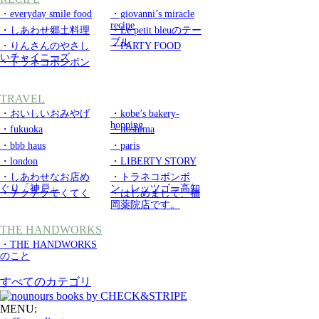
・everyday smile food
・giovanni’s miracle
recipe
・しあわせ郷土料理
・Le petit bleuのテー
ブル
・りんさんのやさし
・PARTY FOOD
いチャイニーズ
・トラネコボンボン
TRAVEL
・おいしいおみやげ
・kobe’s bakery-
hopping
・fukuoka
・itoshima
・bbb haus
・paris
・london
・LIBERTY STORY
・しあわせなお店め
・トラネコボンボ
ぐり「神戸」
ン レッツゴー高知
・チクチクてくてく
・はじめまして、福
岡薬院店です。
THE HANDWORKS
・THE HANDWORKS
のこと
すべてのカテゴリ
MENU: