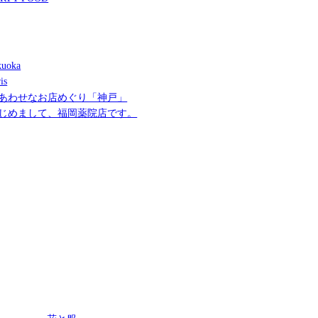
uoka
is
あわせなお店めぐり「神戸」
じめまして、福岡薬院店です。