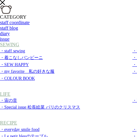
CATEGORY
staff coordinate
staff blog
diary
issue
SEWING
・staff sewing
・m
・着こなしバンビーニ
・
・SEW HAPPY
・S
・my favorite 私の好きな服
・S
・COLOUR BOOK
LIFE
・宙の音
・
・Special issue 松長絵菜 パリのクリスマス
RECIPE
・everyday smile food
・g
・Le petit bleuのテーブル
・