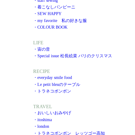
・staff sewing
・着こなしバンビーニ
・SEW HAPPY
・my favorite 私の好きな服
・COLOUR BOOK
LIFE
・宙の音
・Special issue 松長絵菜 パリのクリスマス
RECIPE
・everyday smile food
・Le petit bleuのテーブル
・トラネコボンボン
TRAVEL
・おいしいおみやげ
・itoshima
・london
・トラネコボンボン レッツゴー高知