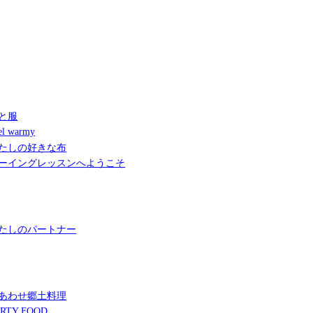
と服
l warmy
たしの好きな布
ーイングレッスンへようこそ
たしのパートナー
あわせ郷土料理
RTY FOOD