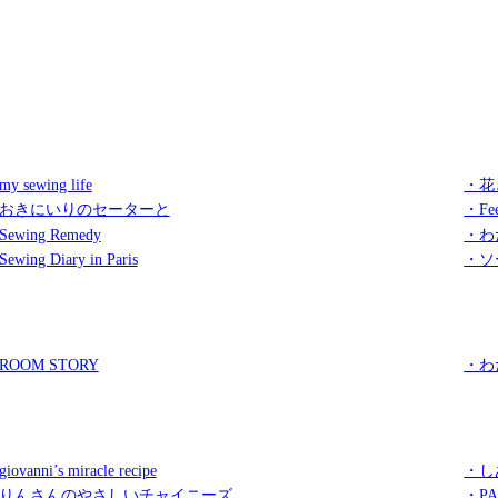
y sewing life
・花
おきにいりのセーターと
・Fee
ewing Remedy
・わ
ewing Diary in Paris
・ソ
ROOM STORY
・わ
iovanni’s miracle recipe
・し
りんさんのやさしいチャイニーズ
・PA