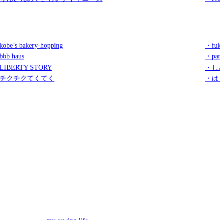
obe’s bakery-hopping
・fuk
bb haus
・par
LIBERTY STORY
・し
チクチクてくてく
・は