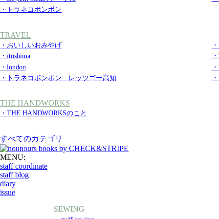
・トラネコボンボン
TRAVEL
・おいしいおみやげ
・k
・itoshima
・b
・london
・
・トラネコボンボン レッツゴー高知
・
THE HANDWORKS
・THE HANDWORKSのこと
すべてのカテゴリ
MENU:
staff coordinate
staff blog
diary
issue
SEWING