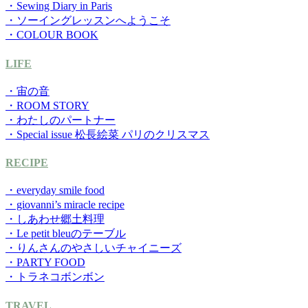
・Sewing Diary in Paris
・ソーイングレッスンへようこそ
・COLOUR BOOK
LIFE
・宙の音
・ROOM STORY
・わたしのパートナー
・Special issue 松長絵菜 パリのクリスマス
RECIPE
・everyday smile food
・giovanni’s miracle recipe
・しあわせ郷土料理
・Le petit bleuのテーブル
・りんさんのやさしいチャイニーズ
・PARTY FOOD
・トラネコボンボン
TRAVEL