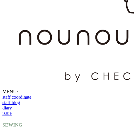
MENU:
staff coordinate
staff blog
diary
issue
SEWING