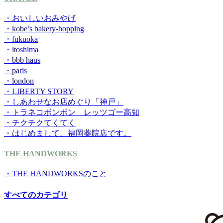
・おいしいおみやげ
・kobe’s bakery-hopping
・fukuoka
・itoshima
・bbb haus
・paris
・london
・LIBERTY STORY
・しあわせなお店めぐり「神戸」
・トラネコボンボン レッツゴー高知
・チクチクてくてく
・はじめまして、福岡薬院店です。
THE HANDWORKS
・THE HANDWORKSのこと
すべてのカテゴリ