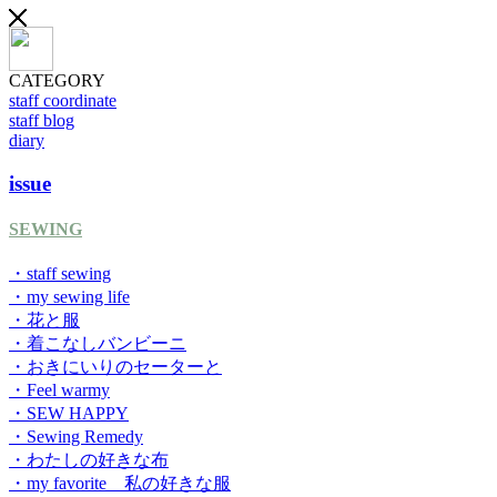
CATEGORY
staff coordinate
staff blog
diary
issue
SEWING
・staff sewing
・my sewing life
・花と服
・着こなしバンビーニ
・おきにいりのセーターと
・Feel warmy
・SEW HAPPY
・Sewing Remedy
・わたしの好きな布
・my favorite 私の好きな服