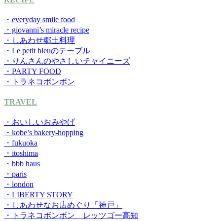
・everyday smile food
・giovanni’s miracle recipe
・しあわせ郷土料理
・Le petit bleuのテーブル
・りんさんのやさしいチャイニーズ
・PARTY FOOD
・トラネコボンボン
TRAVEL
・おいしいおみやげ
・kobe’s bakery-hopping
・fukuoka
・itoshima
・bbb haus
・paris
・london
・LIBERTY STORY
・しあわせなお店めぐり「神戸」
・トラネコボンボン レッツゴー高知