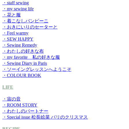
・staff sewing
・my sewing life
・花と服
・着こなしバンビーニ
・おきにいりのセーターと
・Feel warmy
・SEW HAPPY
・Sewing Remedy
・わたしの好きな布
・my favorite 私の好きな服
・Sewing Diary in Paris
・ソーイングレッスンへようこそ
・COLOUR BOOK
LIFE
・宙の音
・ROOM STORY
・わたしのパートナー
・Special issue 松長絵菜 パリのクリスマス
RECIPE