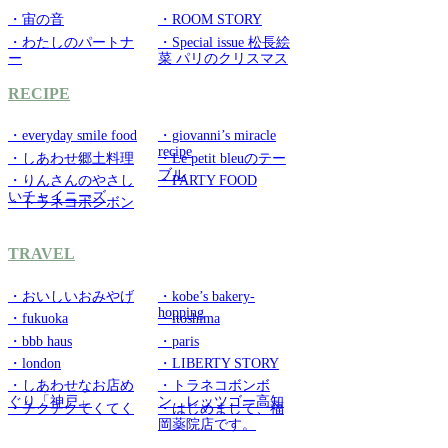
・宙の音
・ROOM STORY
・わたしのパートナ
・Special issue 松長絵
ー
菜 パリのクリスマス
RECIPE
・everyday smile food
・giovanni’s miracle
recipe
・しあわせ郷土料理
・Le petit bleuのテー
ブル
・りんさんのやさし
・PARTY FOOD
いチャイニーズ
・トラネコボンボン
TRAVEL
・おいしいおみやげ
・kobe’s bakery-
hopping
・fukuoka
・itoshima
・bbb haus
・paris
・london
・LIBERTY STORY
・しあわせなお店め
・トラネコボンボ
ぐり「神戸」
ン レッツゴー高知
・チクチクてくてく
・はじめまして、福
岡薬院店です。