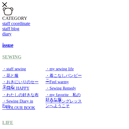
CATEGORY
staff coordinate
staff blog
diary
issue
SEWING
・staff sewing
・my sewing life
・花と服
・着こなしバンビー
ニ
・おきにいりのセー
・Feel warmy
ターと
・SEW HAPPY
・Sewing Remedy
・わたしの好きな布
・my favorite 私の
好きな服
・Sewing Diary in
・ソーイングレッス
Paris
ンへようこそ
・COLOUR BOOK
LIFE