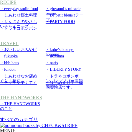
RECIPE
・everyday smile food
・giovanni’s miracle
recipe
・しあわせ郷土料理
・Le petit bleuのテー
ブル
・りんさんのやさし
・PARTY FOOD
いチャイニーズ
・トラネコボンボン
TRAVEL
・おいしいおみやげ
・kobe’s bakery-
hopping
・fukuoka
・itoshima
・bbb haus
・paris
・london
・LIBERTY STORY
・しあわせなお店め
・トラネコボンボ
ぐり「神戸」
ン レッツゴー高知
・チクチクてくてく
・はじめまして、福
岡薬院店です。
THE HANDWORKS
・THE HANDWORKS
のこと
すべてのカテゴリ
MENU: