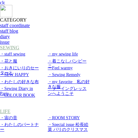
CATEGORY
staff coordinate
staff blog
diary
issue
SEWING
・staff sewing
・my sewing life
・花と服
・着こなしバンビー
ニ
・おきにいりのセー
・Feel warmy
ターと
・SEW HAPPY
・Sewing Remedy
・わたしの好きな布
・my favorite 私の好
きな服
・Sewing Diary in
・ソーイングレッス
Paris
ンへようこそ
・COLOUR BOOK
LIFE
・宙の音
・ROOM STORY
・わたしのパートナ
・Special issue 松長絵
ー
菜 パリのクリスマス