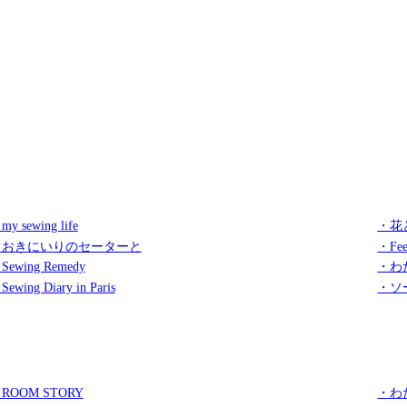
my sewing life
・花
・おきにいりのセーターと
・Fee
Sewing Remedy
・わ
Sewing Diary in Paris
・ソ
ROOM STORY
・わ