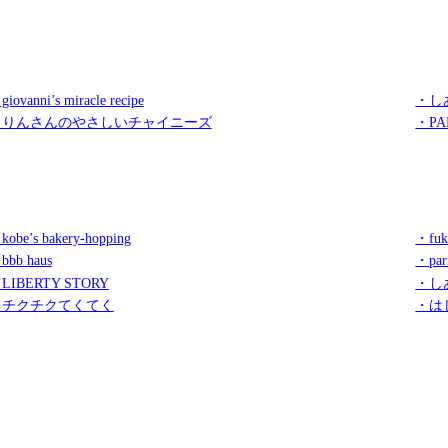
iovanni’s miracle recipe
・し
・りんさんのやさしいチャイニーズ
・PA
kobe’s bakery-hopping
・fuk
bbb haus
・par
LIBERTY STORY
・し
・チクチクてくてく
・は