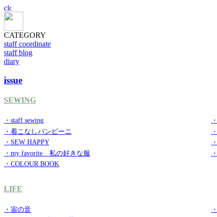
CATEGORY
staff coordinate
staff blog
diary
issue
SEWING
・staff sewing
・
・着こなしバンビーニ
・SEW HAPPY
・
・my favorite 私の好きな服
・
・COLOUR BOOK
LIFE
・宙の音
・