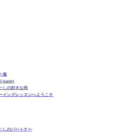
と服
l warmy
たしの好きな布
ーイングレッスンへようこそ
たしのパートナー