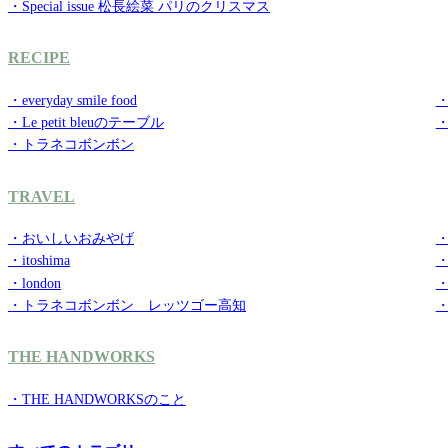
・Special issue 松長絵菜 パリのクリスマス
RECIPE
・everyday smile food
・g
・Le petit bleuのテーブル
・トラネコボンボン
TRAVEL
・おいしいおみやげ
・
・itoshima
・
・london
・
・トラネコボンボン レッツゴー高知
THE HANDWORKS
・THE HANDWORKSのこと