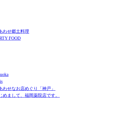
あわせ郷土料理
RTY FOOD
uoka
is
あわせなお店めぐり「神戸」
じめまして、福岡薬院店です。