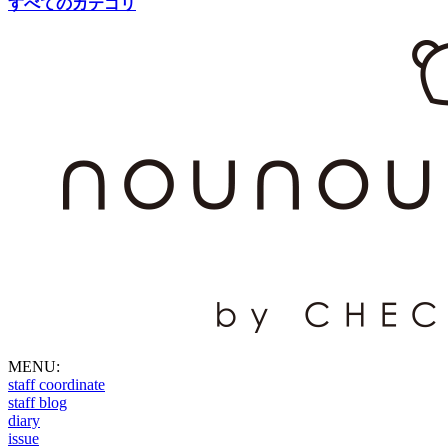
すべてのカテゴリ
MENU:
staff coordinate
staff blog
diary
issue