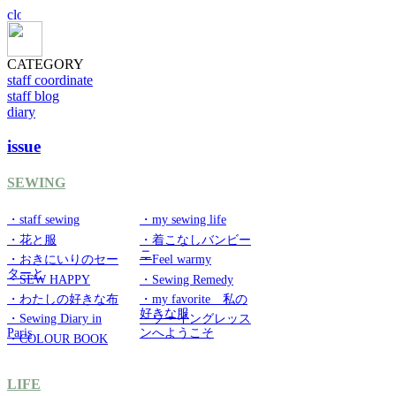
CATEGORY
staff coordinate
staff blog
diary
issue
SEWING
・staff sewing
・my sewing life
・花と服
・着こなしバンビー
ニ
・おきにいりのセー
・Feel warmy
ターと
・SEW HAPPY
・Sewing Remedy
・わたしの好きな布
・my favorite 私の
好きな服
・Sewing Diary in
・ソーイングレッス
Paris
ンへようこそ
・COLOUR BOOK
LIFE