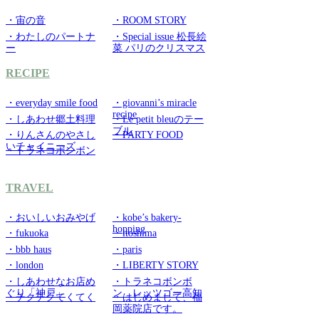
・宙の音
・ROOM STORY
・わたしのパートナ
・Special issue 松長絵
ー
菜 パリのクリスマス
RECIPE
・everyday smile food
・giovanni’s miracle
recipe
・しあわせ郷土料理
・Le petit bleuのテー
ブル
・りんさんのやさし
・PARTY FOOD
いチャイニーズ
・トラネコボンボン
TRAVEL
・おいしいおみやげ
・kobe’s bakery-
hopping
・fukuoka
・itoshima
・bbb haus
・paris
・london
・LIBERTY STORY
・しあわせなお店め
・トラネコボンボ
ぐり「神戸」
ン レッツゴー高知
・チクチクてくてく
・はじめまして、福
岡薬院店です。