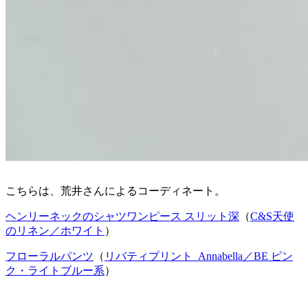
こちらは、荒井さんによるコーディネート。
ヘンリーネックのシャツワンピース スリット深
（
C&S天使
のリネン／ホワイト
）
フローラルパンツ
（
リバティプリント
Annabella／BE ピン
ク・ライトブルー系
）