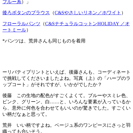
ブルー系
）」
後ろボタンのブラウス
（
C&Sやさしいリネン／ホワイト
）
フローラルパンツ
（
C&SナチュラルコットンHOLIDAY ／オ
ートミール
）
*パンツは、荒井さんも同じものを着用
ーリバティプリントといえば、後藤さんも、コーディネート
で挑戦してくださいましたよね。写真（上）の「ハーブのラ
ップコート」がそれですが、いかがでしたか？
後藤 この生地の配色がすごくよくて。ブルーやスミレ色、
ピンク、グリーン、白……と、いろんな要素が入っているか
ら、意外に何色を合わせてもいいのが驚きでした。すごくい
い柄だなぁと思って。
荒井 いい柄ですよね。ベージュ系のワンピースにさっと羽
織っても合いそう。