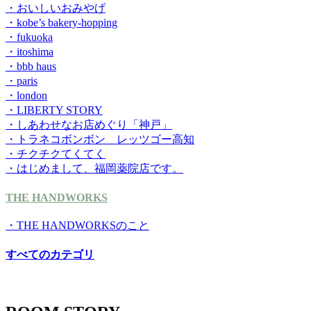
・おいしいおみやげ
・kobe’s bakery-hopping
・fukuoka
・itoshima
・bbb haus
・paris
・london
・LIBERTY STORY
・しあわせなお店めぐり「神戸」
・トラネコボンボン レッツゴー高知
・チクチクてくてく
・はじめまして、福岡薬院店です。
THE HANDWORKS
・THE HANDWORKSのこと
すべてのカテゴリ