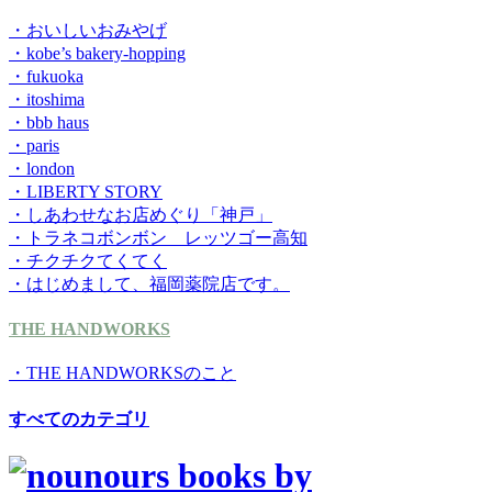
・おいしいおみやげ
・kobe’s bakery-hopping
・fukuoka
・itoshima
・bbb haus
・paris
・london
・LIBERTY STORY
・しあわせなお店めぐり「神戸」
・トラネコボンボン レッツゴー高知
・チクチクてくてく
・はじめまして、福岡薬院店です。
THE HANDWORKS
・THE HANDWORKSのこと
すべてのカテゴリ