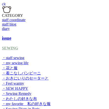
CATEGORY
staff coordinate
staff blog
diary
issue
SEWING
・staff sewing
・my sewing life
・花と服
・着こなしバンビーニ
・おきにいりのセーターと
・Feel warmy
・SEW HAPPY
・Sewing Remedy
・わたしの好きな布
・my favorite 私の好きな服
・Sewing Diary in Paris