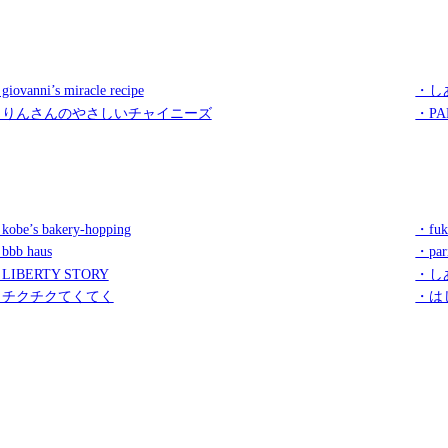
iovanni’s miracle recipe
・し
・りんさんのやさしいチャイニーズ
・PA
kobe’s bakery-hopping
・fuk
bbb haus
・par
LIBERTY STORY
・し
・チクチクてくてく
・は