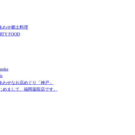
あわせ郷土料理
RTY FOOD
uoka
is
あわせなお店めぐり「神戸」
じめまして、福岡薬院店です。