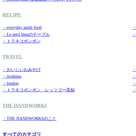
RECIPE
・everyday smile food
・g
・Le petit bleuのテーブル
・トラネコボンボン
TRAVEL
・おいしいおみやげ
・
・itoshima
・
・london
・
・トラネコボンボン レッツゴー高知
THE HANDWORKS
・THE HANDWORKSのこと
すべてのカテゴリ