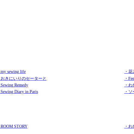
my sewing life
・花
・おきにいりのセーターと
・Fee
Sewing Remedy
・わ
Sewing Diary in Paris
・ソ
ROOM STORY
・わ