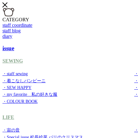
CATEGORY
staff coordinate
staff blog
diary
issue
SEWING
・staff sewing
・
・着こなしバンビーニ
・SEW HAPPY
・
・my favorite 私の好きな服
・
・COLOUR BOOK
LIFE
・宙の音
・
・Special issue 松長絵菜 パリのクリスマス