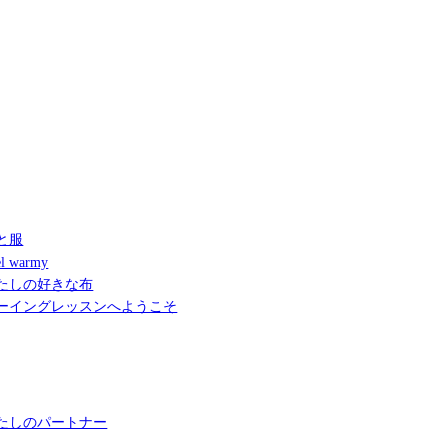
と服
l warmy
たしの好きな布
ーイングレッスンへようこそ
たしのパートナー