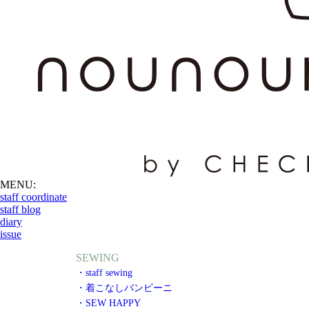
MENU:
staff coordinate
staff blog
diary
issue
SEWING
・staff sewing
・着こなしバンビーニ
・SEW HAPPY