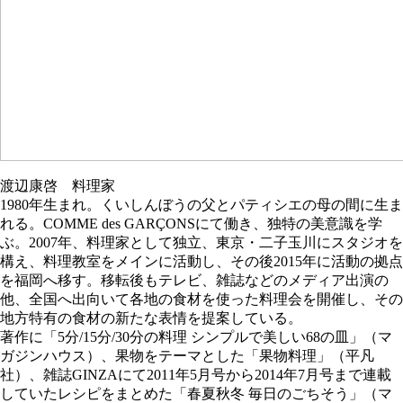
渡辺康啓 料理家
1980年生まれ。くいしんぼうの父とパティシエの母の間に生ま
れる。COMME des GARÇONSにて働き、独特の美意識を学
ぶ。2007年、料理家として独立、東京・二子玉川にスタジオを
構え、料理教室をメインに活動し、その後2015年に活動の拠点
を福岡へ移す。移転後もテレビ、雑誌などのメディア出演の
他、全国へ出向いて各地の食材を使った料理会を開催し、その
地方特有の食材の新たな表情を提案している。
著作に「5分/15分/30分の料理 シンプルで美しい68の皿」（マ
ガジンハウス）、果物をテーマとした「果物料理」（平凡
社）、雑誌GINZAにて2011年5月号から2014年7月号まで連載
していたレシピをまとめた「春夏秋冬 毎日のごちそう」（マ