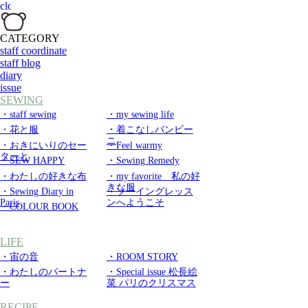
CATEGORY
staff coordinate
staff blog
diary
issue
SEWING
・staff sewing
・my sewing life
・花と服
・着こなしバンビー
ニ
・おきにいりのセー
・Feel warmy
ターと
・SEW HAPPY
・Sewing Remedy
・わたしの好きな布
・my favorite 私の好
きな服
・Sewing Diary in
・ソーイングレッス
Paris
ンへようこそ
・COLOUR BOOK
LIFE
・宙の音
・ROOM STORY
・わたしのパートナ
・Special issue 松長絵
ー
菜 パリのクリスマス
RECIPE