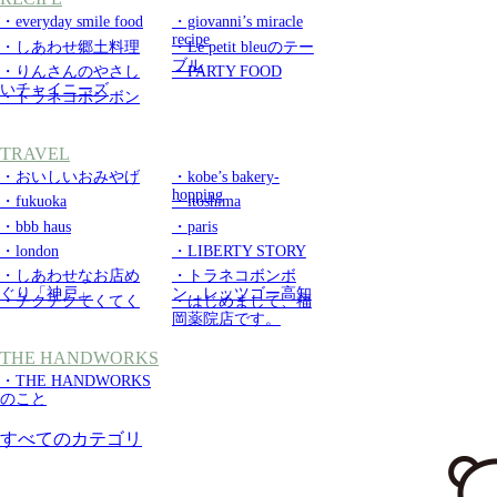
・everyday smile food
・giovanni’s miracle
recipe
・しあわせ郷土料理
・Le petit bleuのテー
ブル
・りんさんのやさし
・PARTY FOOD
いチャイニーズ
・トラネコボンボン
TRAVEL
・おいしいおみやげ
・kobe’s bakery-
hopping
・fukuoka
・itoshima
・bbb haus
・paris
・london
・LIBERTY STORY
・しあわせなお店め
・トラネコボンボ
ぐり「神戸」
ン レッツゴー高知
・チクチクてくてく
・はじめまして、福
岡薬院店です。
THE HANDWORKS
・THE HANDWORKS
のこと
すべてのカテゴリ