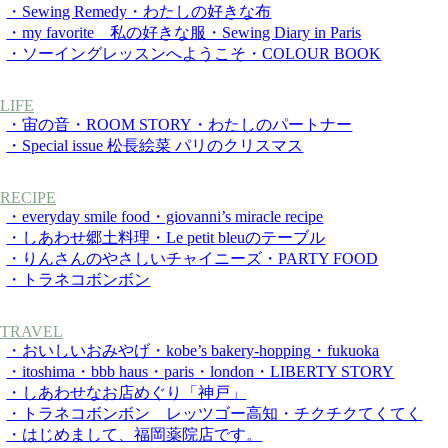
・Sewing Remedy
・わたしの好きな布
・my favorite 私の好きな服
・Sewing Diary in Paris
・ソーイングレッスンへようこそ
・COLOUR BOOK
LIFE
・宙の音
・ROOM STORY
・わたしのパートナー
・Special issue 松長絵菜 パリのクリスマス
RECIPE
・everyday smile food
・giovanni’s miracle recipe
・しあわせ郷土料理
・Le petit bleuのテーブル
・りんさんのやさしいチャイニーズ
・PARTY FOOD
・トラネコボンボン
TRAVEL
・おいしいおみやげ
・kobe’s bakery-hopping
・fukuoka
・itoshima
・bbb haus
・paris
・london
・LIBERTY STORY
・しあわせなお店めぐり「神戸」
・トラネコボンボン レッツゴー高知
・チクチクてくてく
・はじめまして、福岡薬院店です。