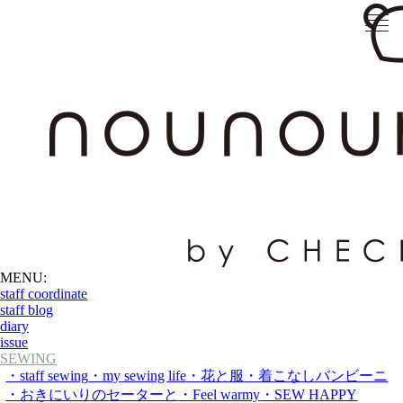
MENU:
staff coordinate
staff blog
diary
issue
SEWING
・staff sewing
・my sewing life
・花と服
・着こなしバンビーニ
・おきにいりのセーターと
・Feel warmy
・SEW HAPPY