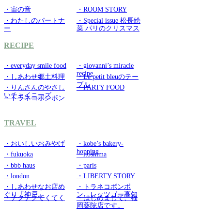
・宙の音
・ROOM STORY
・わたしのパートナ
・Special issue 松長絵
ー
菜 パリのクリスマス
RECIPE
・everyday smile food
・giovanni’s miracle
recipe
・しあわせ郷土料理
・Le petit bleuのテー
ブル
・りんさんのやさし
・PARTY FOOD
いチャイニーズ
・トラネコボンボン
TRAVEL
・おいしいおみやげ
・kobe’s bakery-
hopping
・fukuoka
・itoshima
・bbb haus
・paris
・london
・LIBERTY STORY
・しあわせなお店め
・トラネコボンボ
ぐり「神戸」
ン レッツゴー高知
・チクチクてくてく
・はじめまして、福
岡薬院店です。