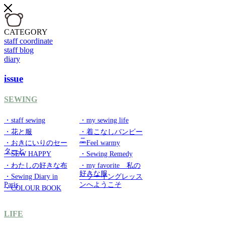
CATEGORY
staff coordinate
staff blog
diary
issue
SEWING
・staff sewing
・my sewing life
・花と服
・着こなしバンビー
ニ
・おきにいりのセー
・Feel warmy
ターと
・SEW HAPPY
・Sewing Remedy
・わたしの好きな布
・my favorite 私の
好きな服
・Sewing Diary in
・ソーイングレッス
Paris
ンへようこそ
・COLOUR BOOK
LIFE