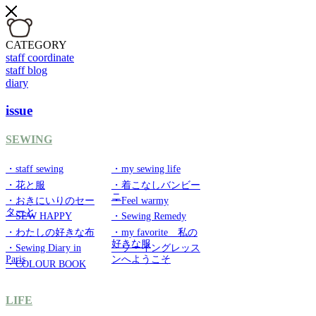
CATEGORY
staff coordinate
staff blog
diary
issue
SEWING
・staff sewing
・my sewing life
・花と服
・着こなしバンビー
ニ
・おきにいりのセー
・Feel warmy
ターと
・SEW HAPPY
・Sewing Remedy
・わたしの好きな布
・my favorite 私の
好きな服
・Sewing Diary in
・ソーイングレッス
Paris
ンへようこそ
・COLOUR BOOK
LIFE