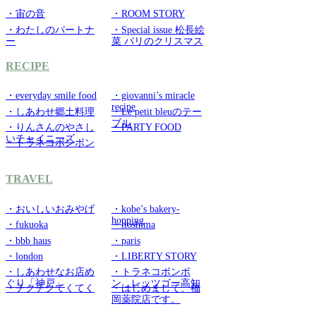
・宙の音
・ROOM STORY
・わたしのパートナ
・Special issue 松長絵
ー
菜 パリのクリスマス
RECIPE
・everyday smile food
・giovanni’s miracle
recipe
・しあわせ郷土料理
・Le petit bleuのテー
ブル
・りんさんのやさし
・PARTY FOOD
いチャイニーズ
・トラネコボンボン
TRAVEL
・おいしいおみやげ
・kobe’s bakery-
hopping
・fukuoka
・itoshima
・bbb haus
・paris
・london
・LIBERTY STORY
・しあわせなお店め
・トラネコボンボ
ぐり「神戸」
ン レッツゴー高知
・チクチクてくてく
・はじめまして、福
岡薬院店です。