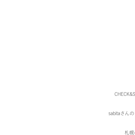
CHECK
sabita
札幌